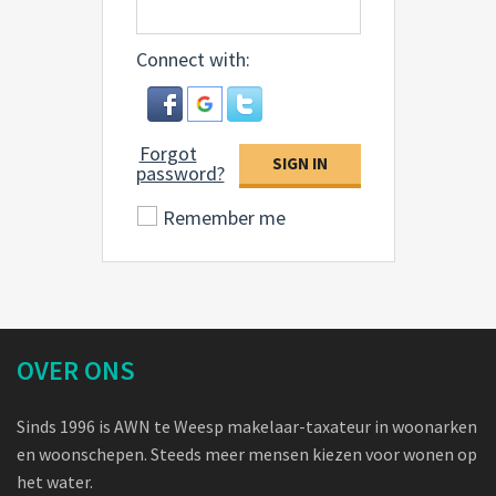
Connect with:
Forgot
SIGN IN
password?
Remember me
OVER ONS
Sinds 1996 is AWN te Weesp makelaar-taxateur in woonarken
en woonschepen. Steeds meer mensen kiezen voor wonen op
het water.