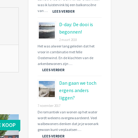
was ik luistervink bij een balkonscène
van …
LEES VERDER
D-day: De dooi is
begonnen!
2 maart 2018
Het was alweer lang geleden dat het
vroor in combinatie met felle
Oostenwind. En de klachten van de
arkenbewoners zijn …
LEES VERDER
Dan gaan we toch
ergens anders
liggen?
7 november 2017
De romantiek van wonen op het water
wordt weleens overgewaardeerd. Veel
E KOOP
walbewoners denken dat je je woonark
gewoon kunt verplaatsen …
LEES VERDER