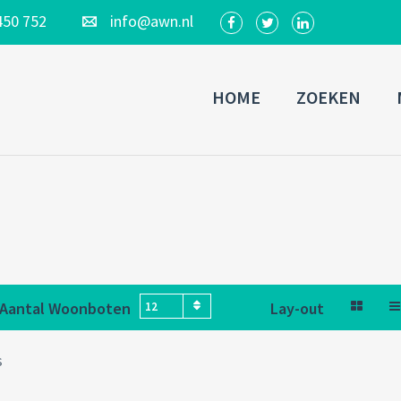
450 752
info@awn.nl
HOME
ZOEKEN
Aantal Woonboten
Lay-out
12
s