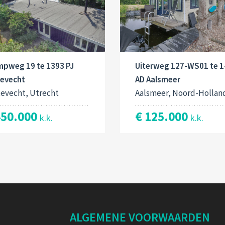
mpweg 19 te 1393 PJ
Uiterweg 127-WS01 te 
tevecht
AD Aalsmeer
tevecht, Utrecht
Aalsmeer, Noord-Hollan
450.000
€ 125.000
k.k.
k.k.
ALGEMENE VOORWAARDEN