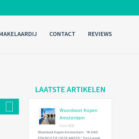
ADMIN LOGIN
MAKELAARDIJ
CONTACT
REVIEWS
Username
Password
Connect with:
LAATSTE ARTIKELEN
Woonboot Kopen
Forgot
SIGN IN
password?
Amsterdam
4 juni 2020
Remember me
Woonboot Kopen Amsterdam “IK HAD
EEN BOOTJE OP DE AMSTEL” Deze week