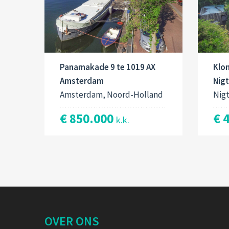
Panamakade 9 te 1019 AX
Klo
Amsterdam
Nig
Amsterdam, Noord-Holland
Nig
€ 850.000
€ 
k.k.
OVER ONS