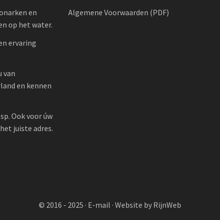
oonarken en
Algemene Voorwaarden (PDF)
n op het water.
en ervaring
u van
rland en kennen
sp. Ook voor úw
et juiste adres.
© 2016 - 2025 ·
E-mail
·
Website by RijnWeb