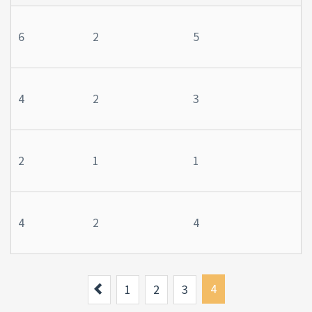
6
2
5
4
2
3
2
1
1
4
2
4
Previous
4
1
2
3