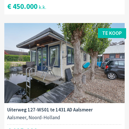
€ 450.000
k.k.
TE KOOP
Uiterweg 127-WS01 te 1431 AD Aalsmeer
Aalsmeer, Noord-Holland