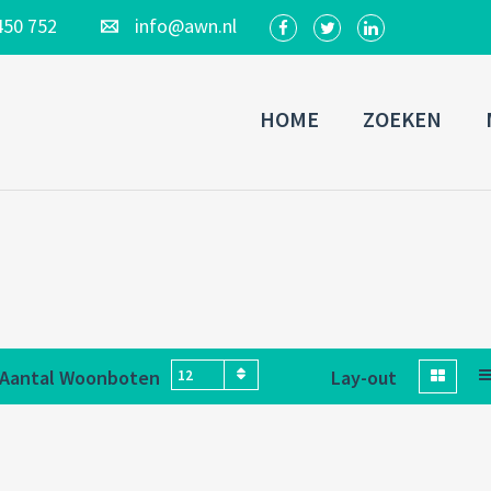
450 752
info@awn.nl
HOME
ZOEKEN
Aantal Woonboten
Lay-out
12