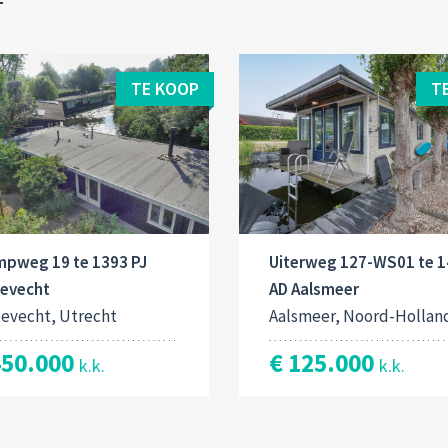
TE KOOP
T
mpweg 19 te 1393 PJ
Uiterweg 127-WS01 te 
tevecht
AD Aalsmeer
tevecht, Utrecht
Aalsmeer, Noord-Hollan
450.000
€ 125.000
k.k.
k.k.