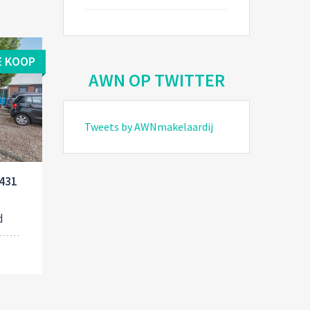
E KOOP
AWN OP TWITTER
Tweets by AWNmakelaardij
1431
d