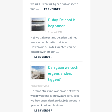
was ik luistervink bij een balkonscène
van …
LEES VERDER
D-day: De dooi is
begonnen!
2 maart 2018
Het was alweer lang geleden dat het
vroor in combinatie met felle
Oostenwind. En de klachten van de
arkenbewoners zijn …
LEES VERDER
Dan gaan we toch
ergens anders
liggen?
7 november 2017
De romantiek van wonen op het water
wordt weleens overgewaardeerd. Veel
walbewoners denken dat je je woonark
gewoon kunt verplaatsen …
LEES VERDER