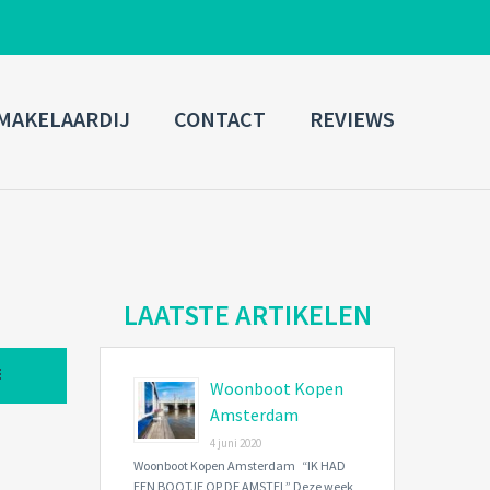
ADMIN LOGIN
MAKELAARDIJ
CONTACT
REVIEWS
Username
Password
Connect with:
LAATSTE ARTIKELEN
Woonboot Kopen
Forgot
SIGN IN
password?
Amsterdam
4 juni 2020
Remember me
Woonboot Kopen Amsterdam “IK HAD
EEN BOOTJE OP DE AMSTEL” Deze week