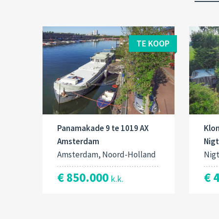
TE KOOP
Panamakade 9 te 1019 AX
Klo
Amsterdam
Nig
Amsterdam, Noord-Holland
Nig
€ 850.000
€ 
k.k.