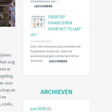
arkenbewoners zijn …
LEES VERDER
CREATIEF
FINANCIEREN
VOOR HET TE LAAT
IS?!
13 september 2017
Ooit, vóór de bankencrisis, borrelden de
hypotheken de pan uit. Zelfs voor
ijdens
woonarken gingen veel banken tot ver
boven de …
 het oog
LEES VERDER
ren er
egeling
er voor
schap en
ARCHIEVEN
d en
 ezels,
juni 2020
(1)