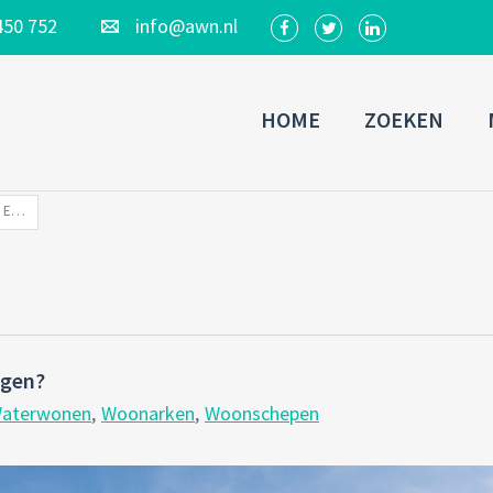
450 752
info@awn.nl
HOME
ZOEKEN
DAN GAAN WE TOCH ERGENS ANDERS LIGGEN?
ggen?
aterwonen
,
Woonarken
,
Woonschepen