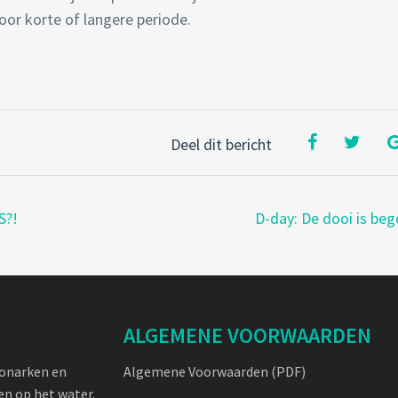
voor korte of langere periode.
Deel dit bericht
S?!
D-day: De dooi is be
ALGEMENE VOORWAARDEN
oonarken en
Algemene Voorwaarden (PDF)
n op het water.