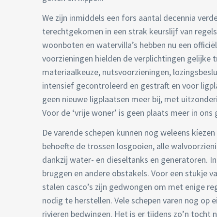
We zijn inmiddels een fors aantal decennia verde
terechtgekomen in een strak keurslijf van regels
woonboten en watervilla’s hebben nu een officië
voorzieningen hielden de verplichtingen gelijke 
materiaalkeuze, nutsvoorzieningen, lozingsbesl
intensief gecontroleerd en gestraft en voor li
geen nieuwe ligplaatsen meer bij, met uitzonde
Voor de ‘vrije woner’ is geen plaats meer in ons
De varende schepen kunnen nog weleens kíezen 
behoefte de trossen losgooien, alle walvoorzien
dankzij water- en dieseltanks en generatoren. I
bruggen en andere obstakels. Voor een stukje 
stalen casco’s zijn gedwongen om met enige reg
nodig te herstellen. Vele schepen varen nog op 
rivieren bedwingen. Het is er tijdens zo’n tocht