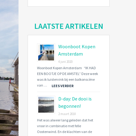
LAATSTE ARTIKELEN
Woonboot Kopen
Amsterdam
4 juni 2020
Woonboot Kopen Amsterdam “IK HAD
EEN BOOTJE OP DE AMSTEL” Deze week
was ik luistervink bij een balkonscène
van …
LEES VERDER
D-day: De dooi is
begonnen!
2 maart 2018
Het was alweer lang geleden dat het
vroor in combinatie met felle
Oostenwind. En de klachten van de