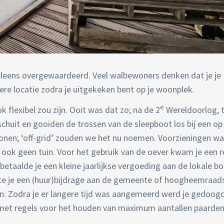
leens overgewaardeerd. Veel walbewoners denken dat je je
e locatie zodra je uitgekeken bent op je woonplek.
e
 flexibel zou zijn. Ooit was dat zo; na de 2
Wereldoorlog, t
uit en gooiden de trossen van de sleepboot los bij een op
onen; ‘off-grid’ zouden we het nu noemen. Voorzieningen wa
n ook geen tuin. Voor het gebruik van de oever kwam je een r
etaalde je een kleine jaarlijkse vergoeding aan de lokale bo
ortte je een (huur)bijdrage aan de gemeente of hoogheemraad
en. Zodra je er langere tijd was aangemeerd werd je gedoog
met regels voor het houden van maximum aantallen paarden,