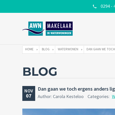
0294 - 
HOME
BLOG
WATERWONEN
BLOG
Dan gaan we toch ergens anders li
NOV
07
Author: Carola Kesteloo
Categories:
W