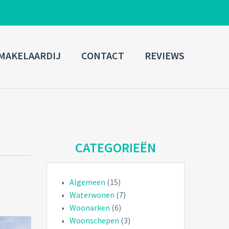
ADMIN LOGIN
MAKELAARDIJ
CONTACT
REVIEWS
Username
Password
Connect with:
CATEGORIEËN
Algemeen
(15)
Forgot
SIGN IN
password?
Waterwonen
(7)
Woonarken
(6)
Remember me
Woonschepen
(3)