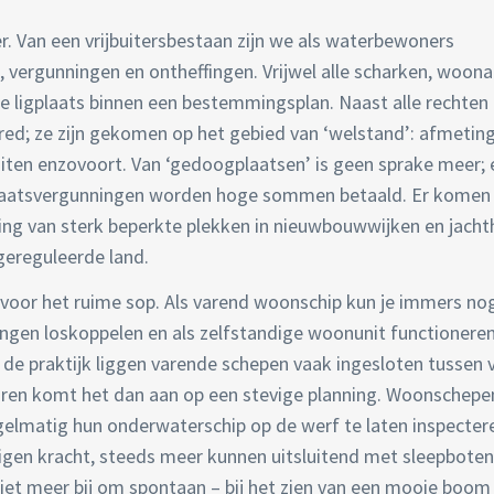
r. Van een vrijbuitersbestaan zijn we als waterbewoners
, vergunningen en ontheffingen. Vrijwel alle scharken, woona
le ligplaats binnen een bestemmingsplan. Naast alle rechten
tred; ze zijn gekomen op het gebied van ‘welstand’: afmetin
uiten enzovoort. Van ‘gedoogplaatsen’ is geen sprake meer; 
gplaatsvergunningen worden hoge sommen betaald. Er komen 
ring van sterk beperkte plekken in nieuwbouwwijken en jacht
 gereguleerde land.
voor het ruime sop. Als varend woonschip kun je immers no
ingen loskoppelen en als zelfstandige woonunit functioneren
n de praktijk liggen varende schepen vaak ingesloten tussen 
varen komt het dan aan op een stevige planning. Woonschep
elmatig hun onderwaterschip op de werf te laten inspecter
eigen kracht, steeds meer kunnen uitsluitend met sleepbote
 niet meer bij om spontaan – bij het zien van een mooie boom