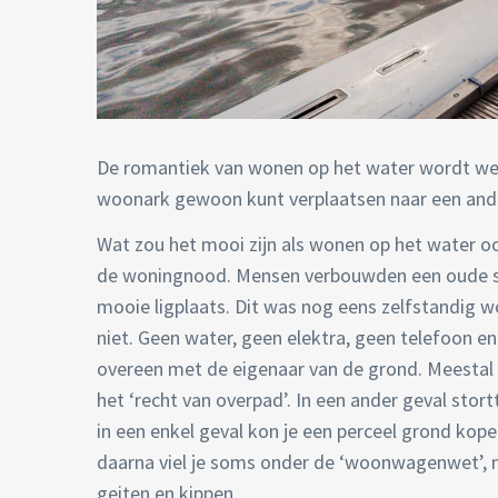
De romantiek van wonen op het water wordt we
woonark gewoon kunt verplaatsen naar een ander
Wat zou het mooi zijn als wonen op het water ook
de woningnood. Mensen verbouwden een oude sch
mooie ligplaats. Dit was nog eens zelfstandig w
niet. Geen water, geen elektra, geen telefoon e
overeen met de eigenaar van de grond. Meestal b
het ‘recht van overpad’. In een ander geval st
in een enkel geval kon je een perceel grond kop
daarna viel je soms onder de ‘woonwagenwet’, 
geiten en kippen.