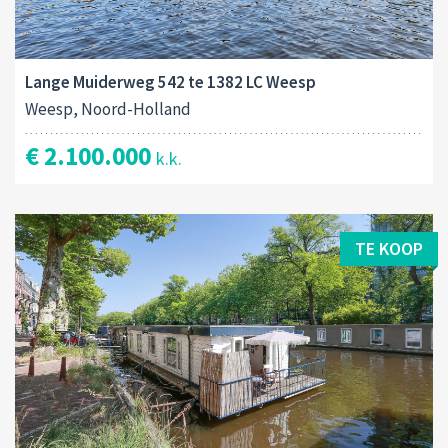
Lange Muiderweg 542 te 1382 LC Weesp
Weesp, Noord-Holland
€ 2.100.000
k.k.
TE KOOP