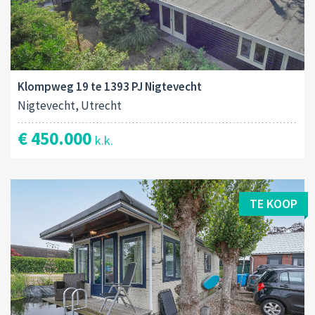
Klompweg 19 te 1393 PJ Nigtevecht
Nigtevecht, Utrecht
€ 450.000
k.k.
TE KOOP