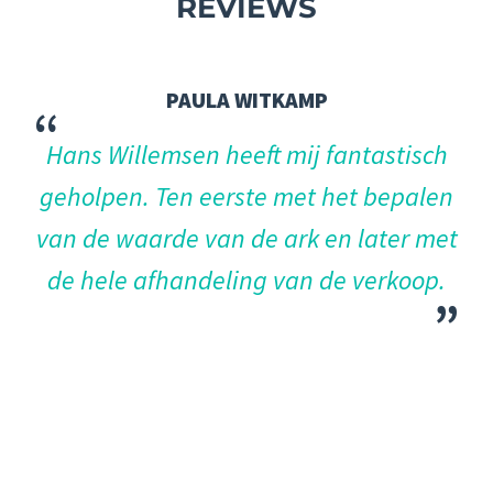
REVIEWS
PAULA WITKAMP
“
“
k
Hans Willemsen heeft mij fantastisch
W
geholpen. Ten eerste met het bepalen
rk
van de waarde van de ark en later met
w
n
de hele afhandeling van de verkoop.
Da
”
t
e
ima
el.
”