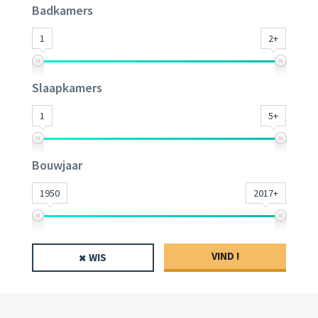
Badkamers
1
2+
Slaapkamers
1
5+
Bouwjaar
1950
2017+
VIND !
WIS