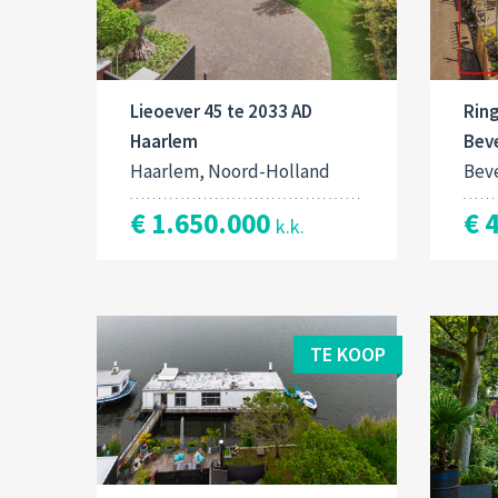
Lieoever 45 te 2033 AD
Ring
Haarlem
Bev
Haarlem, Noord-Holland
Bev
€ 1.650.000
€ 
k.k.
TE KOOP