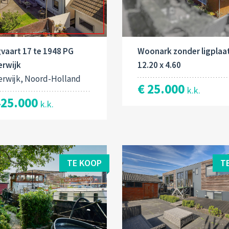
Woonark zonder ligplaa
vaart 17 te 1948 PG
12.20 x 4.60
erwijk
erwijk, Noord-Holland
€ 25.000
k.k.
425.000
k.k.
TE KOOP
T