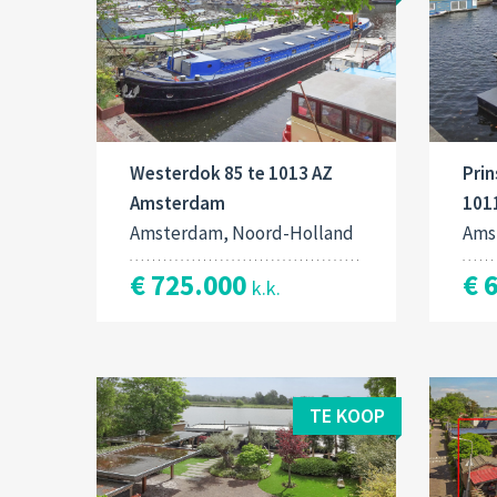
Westerdok 85 te 1013 AZ
Prin
Amsterdam
101
Amsterdam, Noord-Holland
Ams
€ 725.000
€ 
k.k.
TE KOOP