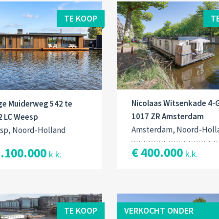
TE KOOP
T
Nicolaas Witsenkade 4-G
ge Muiderweg 542 te
1017 ZR Amsterdam
2 LC Weesp
Amsterdam, Noord-Holl
sp, Noord-Holland
€ 400.000
2.100.000
k.k.
k.k.
TE KOOP
VERKOCHT ONDER