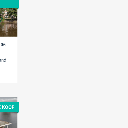
206
and
E KOOP