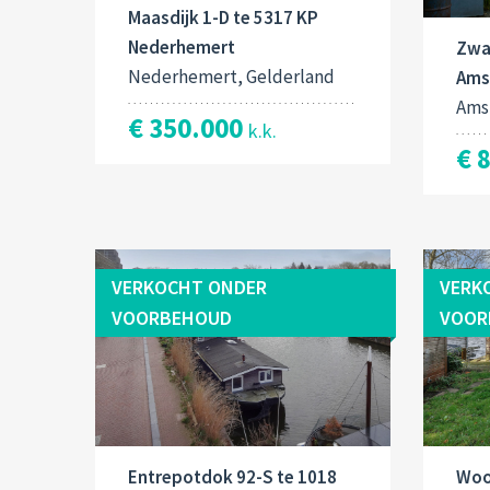
Maasdijk 1-D te 5317 KP
Nederhemert
Zwa
Nederhemert, Gelderland
Ams
Ams
€ 350.000
k.k.
€ 
VERKOCHT ONDER
VERK
VOORBEHOUD
VOOR
Entrepotdok 92-S te 1018
Woo