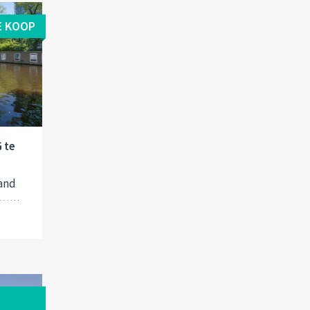
E KOOP
 te
and