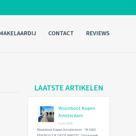
ADMIN LOGIN
MAKELAARDIJ
CONTACT
REVIEWS
Username
Password
Connect with:
LAATSTE ARTIKELEN
Woonboot Kopen
Forgot
SIGN IN
password?
Amsterdam
4 juni 2020
Remember me
Woonboot Kopen Amsterdam “IK HAD
EEN BOOTJE OP DE AMSTEL” Deze week