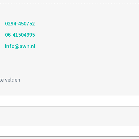
0294-450752
06-41504995
info@awn.nl
te velden