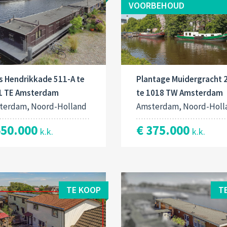
VOORBEHOUD
s Hendrikkade 511-A te
Plantage Muidergracht 
1 TE Amsterdam
te 1018 TW Amsterdam
terdam, Noord-Holland
Amsterdam, Noord-Holl
650.000
€ 375.000
k.k.
k.k.
TE KOOP
T