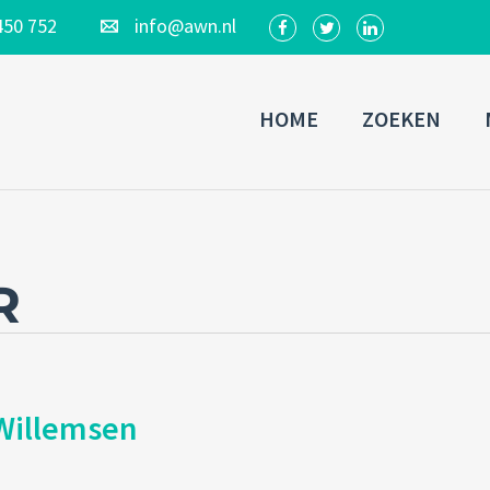
450 752
info@awn.nl
HOME
ZOEKEN
R
Willemsen