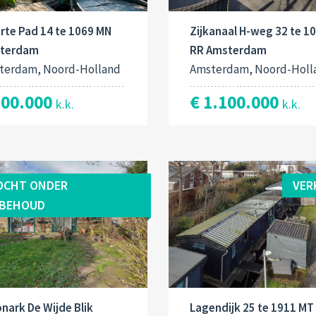
rte Pad 14 te 1069 MN
Zijkanaal H-weg 32 te 1
terdam
RR Amsterdam
terdam, Noord-Holland
Amsterdam, Noord-Holl
800.000
€ 1.100.000
k.k.
k.k.
OCHT ONDER
VER
BEHOUD
nark De Wijde Blik
Lagendijk 25 te 1911 MT