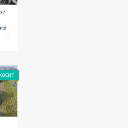
037
and
KOCHT