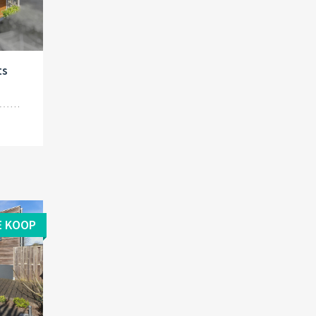
ts
E KOOP