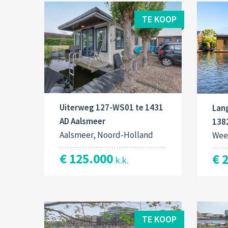
TE KOOP
Uiterweg 127-WS01 te 1431
Lan
AD Aalsmeer
138
Aalsmeer, Noord-Holland
Wee
€ 125.000
€ 
k.k.
TE KOOP