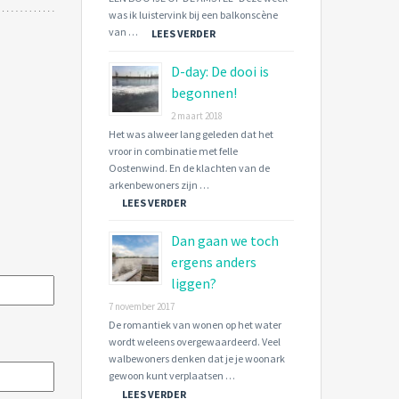
was ik luistervink bij een balkonscène
van …
LEES VERDER
D-day: De dooi is
begonnen!
2 maart 2018
Het was alweer lang geleden dat het
vroor in combinatie met felle
Oostenwind. En de klachten van de
arkenbewoners zijn …
LEES VERDER
Dan gaan we toch
ergens anders
liggen?
7 november 2017
De romantiek van wonen op het water
wordt weleens overgewaardeerd. Veel
walbewoners denken dat je je woonark
gewoon kunt verplaatsen …
LEES VERDER