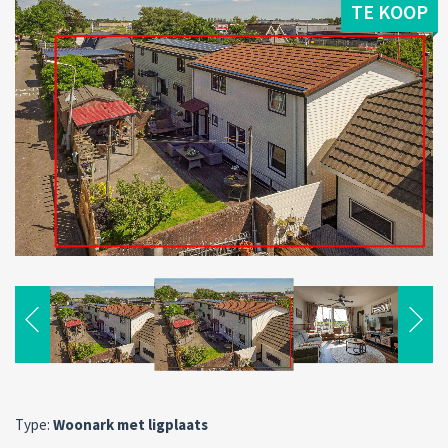
TE KOOP
Type:
Woonark met ligplaats