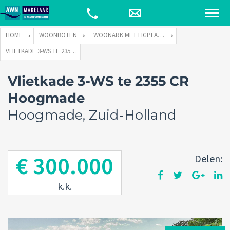
HOME
WOONBOTEN
WOONARK MET LIGPLAATS
VLIETKADE 3-WS TE 2355 CR HOOGMADE
Vlietkade 3-WS te 2355 CR
Hoogmade
Hoogmade, Zuid-Holland
€ 300.000
Delen:
k.k.