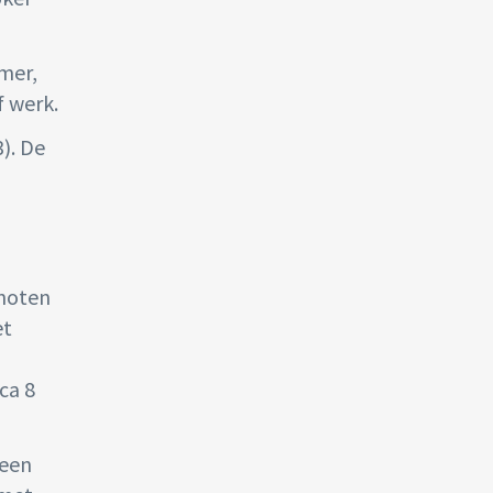
mer,
f werk.
). De
enoten
et
ca 8
 een