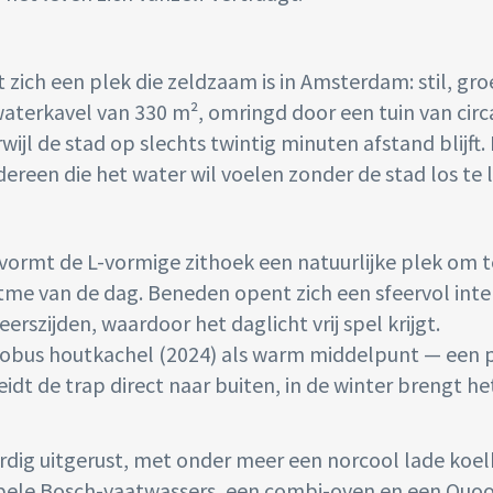
zich een plek die zeldzaam is in Amsterdam: stil, gro
 waterkavel van 330 m², omringd door een tuin van circ
wijl de stad op slechts twintig minuten afstand blijft.
ereen die het water wil voelen zonder de stad los te 
er vormt de L-vormige zithoek een natuurlijke plek om t
itme van de dag. Beneden opent zich een sfeervol inte
rszijden, waardoor het daglicht vrij spel krijgt.
obus houtkachel (2024) als warm middelpunt — een 
eidt de trap direct naar buiten, in de winter brengt he
dig uitgerust, met onder meer een norcool lade koel
ubbele Bosch-vaatwassers, een combi-oven en een Quo