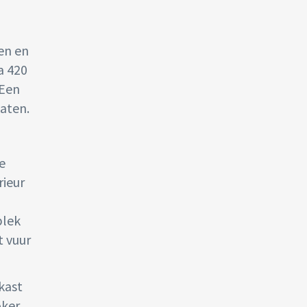
en en
a 420
 Een
laten.
e
rieur
plek
t vuur
kast
oker