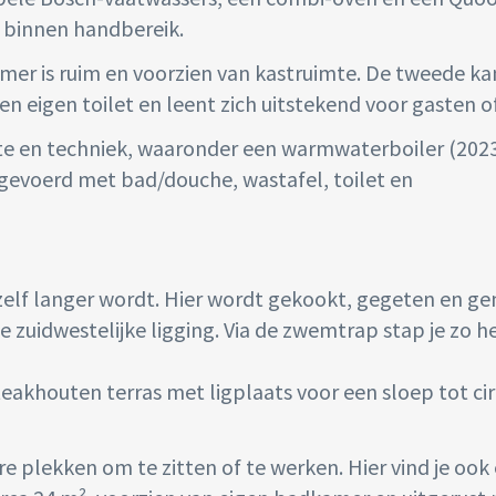
es binnen handbereik.
mer is ruim en voorzien van kastruimte. De tweede ka
n eigen toilet en leent zich uitstekend voor gasten o
mte en techniek, waaronder een warmwaterboiler (2023
gevoerd met bad/douche, wastafel, toilet en
nzelf langer wordt. Hier wordt gekookt, gegeten en g
eze zuidwestelijke ligging. Via de zwemtrap stap je zo h
teakhouten terras met ligplaats voor een sloep tot cir
e plekken om te zitten of te werken. Hier vind je ook