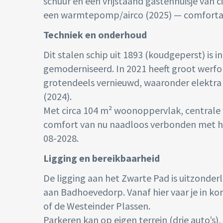
schuur en een vrijstaand gastenhuisje van 
een warmtepomp/airco (2025) — comfortabe
Techniek en onderhoud
Dit stalen schip uit 1893 (koudgeperst) is
gemoderniseerd. In 2021 heeft groot werfo
grotendeels vernieuwd, waaronder elektra
(2024).
Met circa 104 m² woonoppervlak, centrale 
comfort van nu naadloos verbonden met het
08-2028.
Ligging en bereikbaarheid
De ligging aan het Zwarte Pad is uitzonderl
aan Badhoevedorp. Vanaf hier vaar je in kor
of de Westeinder Plassen.
Parkeren kan op eigen terrein (drie auto’s),