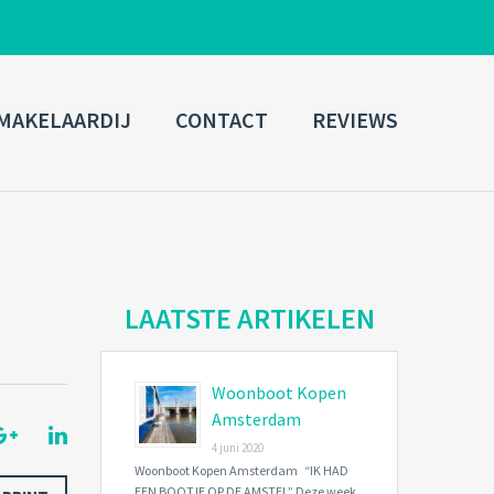
ADMIN LOGIN
MAKELAARDIJ
CONTACT
REVIEWS
Username
Password
Connect with:
LAATSTE ARTIKELEN
Woonboot Kopen
Forgot
SIGN IN
password?
Amsterdam
4 juni 2020
Remember me
Woonboot Kopen Amsterdam “IK HAD
EEN BOOTJE OP DE AMSTEL” Deze week