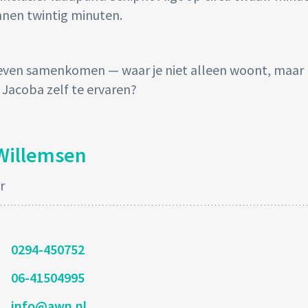
nnen twintig minuten.
nleven samenkomen — waar je niet alleen woont, maar
 Jacoba zelf te ervaren?
Willemsen
r
0294-450752
06-41504995
info@awn.nl