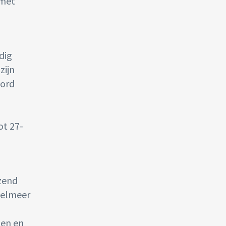
 met
dig
zijn
oord
ot 27-
nzend
sselmeer
ten en