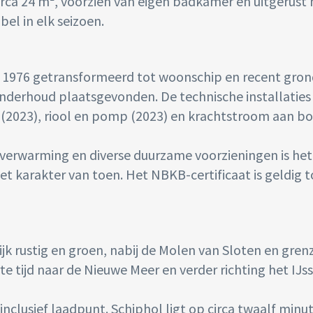
circa 24 m², voorzien van eigen badkamer en uitgerust
l in elk seizoen.
 in 1976 getransformeerd tot woonschip en recent gron
nderhoud plaatsgevonden. De technische installaties 
 (2023), riool en pomp (2023) en krachtstroom aan b
verwarming en diverse duurzame voorzieningen is het
 karakter van toen. Het NBKB-certificaat is geldig t
ijk rustig en groen, nabij de Molen van Sloten en gre
te tijd naar de Nieuwe Meer en verder richting het IJ
 inclusief laadpunt. Schiphol ligt op circa twaalf minu