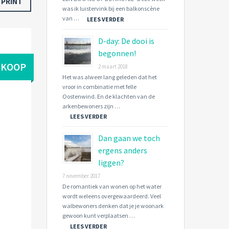
PRINT
was ik luistervink bij een balkonscène
van …
LEES VERDER
D-day: De dooi is
begonnen!
 KOOP
2 maart 2018
Het was alweer lang geleden dat het
vroor in combinatie met felle
Oostenwind. En de klachten van de
arkenbewoners zijn …
LEES VERDER
Dan gaan we toch
ergens anders
liggen?
7 november 2017
De romantiek van wonen op het water
wordt weleens overgewaardeerd. Veel
walbewoners denken dat je je woonark
gewoon kunt verplaatsen …
LEES VERDER