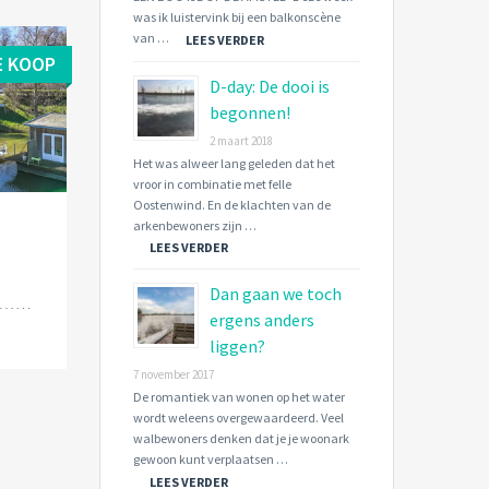
was ik luistervink bij een balkonscène
van …
LEES VERDER
E KOOP
D-day: De dooi is
begonnen!
2 maart 2018
Het was alweer lang geleden dat het
vroor in combinatie met felle
Oostenwind. En de klachten van de
arkenbewoners zijn …
LEES VERDER
Dan gaan we toch
ergens anders
liggen?
7 november 2017
De romantiek van wonen op het water
wordt weleens overgewaardeerd. Veel
walbewoners denken dat je je woonark
gewoon kunt verplaatsen …
LEES VERDER