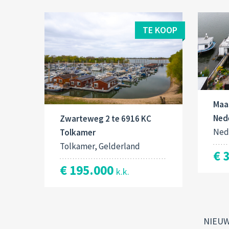
TE KOOP
Maas
Ned
Zwarteweg 2 te 6916 KC
Ned
Tolkamer
Tolkamer, Gelderland
€ 
€ 195.000
k.k.
NIEU