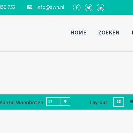
450 752
info@awn.nl
HOME
ZOEKEN
Aantal Woonboten
Lay-out
12