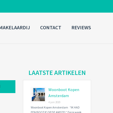
ADMIN LOGIN
MAKELAARDIJ
CONTACT
REVIEWS
Username
Password
Connect with:
LAATSTE ARTIKELEN
Woonboot Kopen
Forgot
SIGN IN
password?
Amsterdam
4 juni 2020
Remember me
Woonboot Kopen Amsterdam “IK HAD
EEN BOOTJE OP DE AMSTEL” Deze week