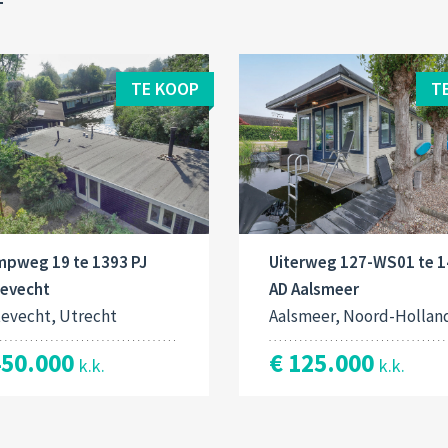
TE KOOP
T
mpweg 19 te 1393 PJ
Uiterweg 127-WS01 te 
tevecht
AD Aalsmeer
tevecht, Utrecht
Aalsmeer, Noord-Hollan
450.000
€ 125.000
k.k.
k.k.