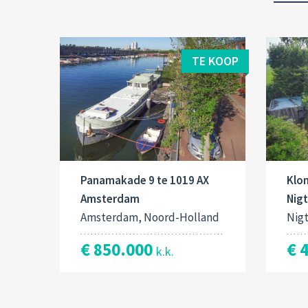
TE KOOP
Panamakade 9 te 1019 AX
Klo
Amsterdam
Nig
Amsterdam, Noord-Holland
Nig
€ 850.000
€ 
k.k.