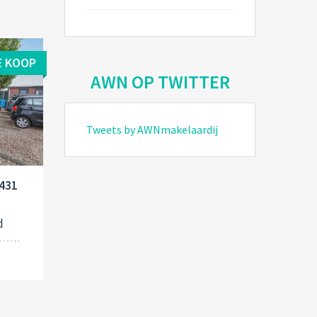
E KOOP
AWN OP TWITTER
Tweets by AWNmakelaardij
1431
d