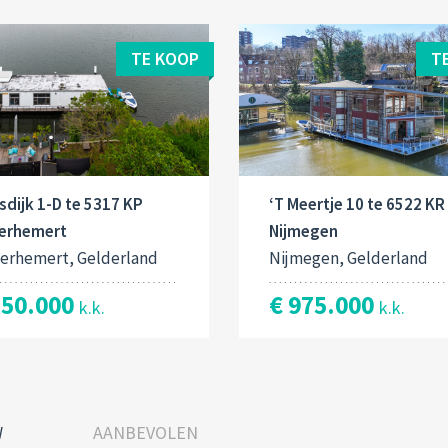
TE KOOP
T
dijk 1-D te 5317 KP
‘T Meertje 10 te 6522 KR
erhemert
Nijmegen
erhemert, Gelderland
Nijmegen, Gelderland
350.000
€ 975.000
k.k.
k.k.
W
AANBEVOLEN