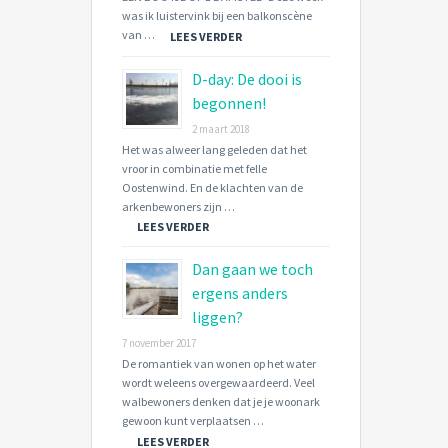
was ik luistervink bij een balkonscène
van …
LEES VERDER
D-day: De dooi is
begonnen!
2 maart 2018
Het was alweer lang geleden dat het
vroor in combinatie met felle
Oostenwind. En de klachten van de
arkenbewoners zijn …
LEES VERDER
Dan gaan we toch
ergens anders
liggen?
7 november 2017
De romantiek van wonen op het water
wordt weleens overgewaardeerd. Veel
walbewoners denken dat je je woonark
gewoon kunt verplaatsen …
LEES VERDER