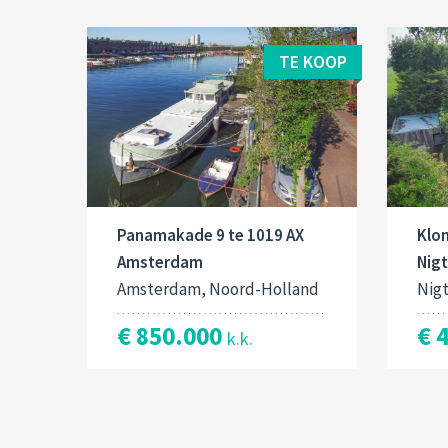
TE KOOP
Panamakade 9 te 1019 AX
Klo
Amsterdam
Nig
Amsterdam, Noord-Holland
Nig
€ 850.000
€ 
k.k.