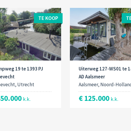
TE KOOP
T
mpweg 19 te 1393 PJ
Uiterweg 127-WS01 te 
tevecht
AD Aalsmeer
tevecht, Utrecht
Aalsmeer, Noord-Hollan
450.000
€ 125.000
k.k.
k.k.