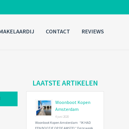
ADMIN LOGIN
MAKELAARDIJ
CONTACT
REVIEWS
Username
Password
Connect with:
LAATSTE ARTIKELEN
Woonboot Kopen
Forgot
SIGN IN
password?
Amsterdam
4 juni 2020
Remember me
Woonboot Kopen Amsterdam “IK HAD
EEN BOOTJE OP DE AMSTEL” Deze week