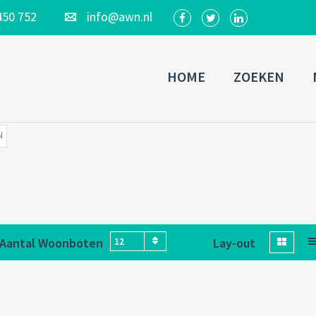
450 752
info@awn.nl
HOME
ZOEKEN
N
Aantal Woonboten
Lay-out
12