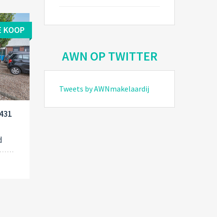
E KOOP
AWN OP TWITTER
Tweets by AWNmakelaardij
1431
d