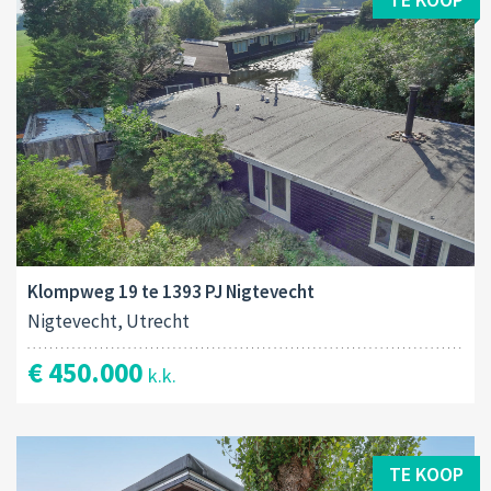
Klompweg 19 te 1393 PJ Nigtevecht
Nigtevecht, Utrecht
€ 450.000
k.k.
TE KOOP