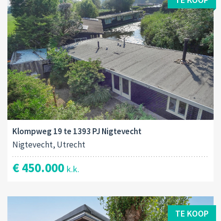
Klompweg 19 te 1393 PJ Nigtevecht
Nigtevecht, Utrecht
€ 450.000
k.k.
TE KOOP