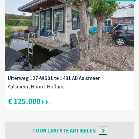
Uiterweg 127-WS01 te 1431 AD Aalsmeer
Aalsmeer, Noord-Holland
€ 125.000
k.k.
TOON
LAATSTE ARTIKELEN