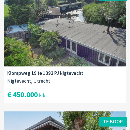
Klompweg 19 te 1393 PJ Nigtevecht
Nigtevecht, Utrecht
€ 450.000
k.k.
TE KOOP