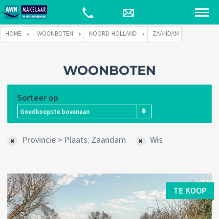
HOME
WOONBOTEN
NOORD-HOLLAND
ZAANDAM
WOONBOTEN
Sorteer op
Goedkoopste bovenaan
Provincie > Plaats: Zaandam
Wis
TE KOOP