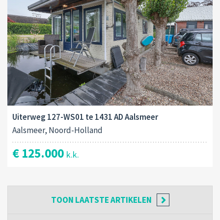
Uiterweg 127-WS01 te 1431 AD Aalsmeer
Aalsmeer, Noord-Holland
€ 125.000
k.k.
TOON
LAATSTE ARTIKELEN