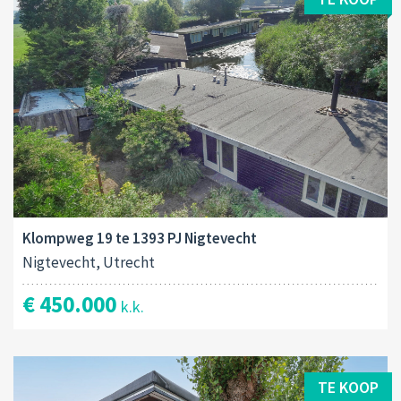
Klompweg 19 te 1393 PJ Nigtevecht
Nigtevecht, Utrecht
€ 450.000
k.k.
TE KOOP