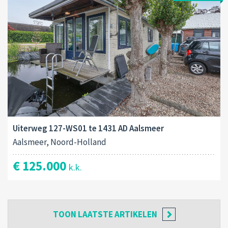
Uiterweg 127-WS01 te 1431 AD Aalsmeer
Aalsmeer, Noord-Holland
€ 125.000
k.k.
TOON
LAATSTE ARTIKELEN