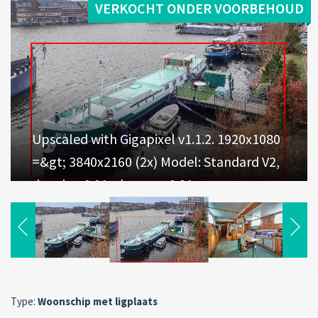
VERKOCHT ONDER VOORBEHOUD
Upscaled with Gigapixel v1.1.2. 1920x1080
=&gt; 3840x2160 (2x) Model: Standard V2,
denoise: 0.01, sharpen: 0.01,
decompression: 0.01 |
Type:
Woonschip met ligplaats