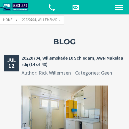
HOME
20220704, WILLEMSKADE 10 SCHIEDAM, AWN MAKELAARDIJ (14 OF 43)
BLOG
20220704, Willemskade 10 Schiedam, AWN Makelaa
JUL
rdij (14 of 43)
12
Author: Rick Willemsen
Categories: Geen