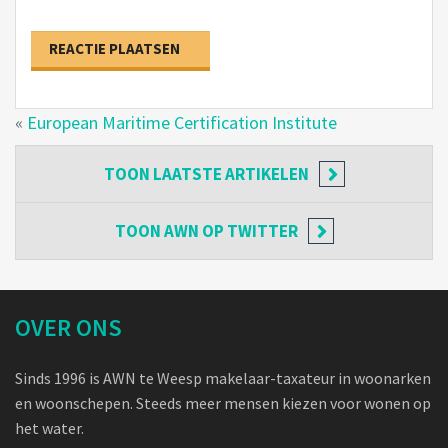
«
European Maritime Certification Institute
TOON
LAATSTE ARTIKELEN
TOON
AWN OP TWITTER
OVER ONS
Sinds 1996 is AWN te Weesp makelaar-taxateur in woonarken
en woonschepen. Steeds meer mensen kiezen voor wonen op
het water.