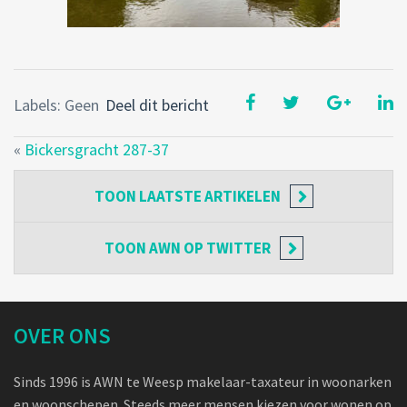
Labels: Geen
Deel dit bericht
«
Bickersgracht 287-37
TOON
LAATSTE ARTIKELEN
TOON
AWN OP TWITTER
OVER ONS
Sinds 1996 is AWN te Weesp makelaar-taxateur in woonarken
en woonschepen. Steeds meer mensen kiezen voor wonen op