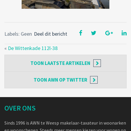
Labels: Geen
Deel dit bericht
«
De Wittenkade 112l-38
TOON
LAATSTE ARTIKELEN
TOON
AWN OP TWITTER
OVER ONS
Sinds 1996 is AWN te Weesp makelaar-taxateur in woonarken
en woonschepen. Steeds meer mensen kiezen voor wonen op