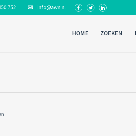
450 752
info@awn.nl
HOME
ZOEKEN
en