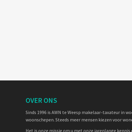
OVER ONS
Sinds 1996 is AWN te Weesp makelaar-taxateur in w
woonschepen. Steeds meer mensen kiezen voor wone
Het is onze missie om u met onze jarenlange kennis 