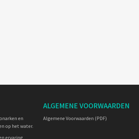
ALGEMENE VOORWAARDEN
oonarken en
Algemene Voorwaarden (PDF)
n op het water.
en ervaring