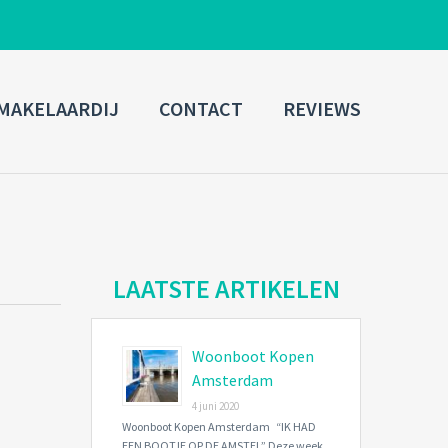
ADMIN LOGIN
MAKELAARDIJ
CONTACT
REVIEWS
Username
Password
Connect with:
LAATSTE ARTIKELEN
Woonboot Kopen
Forgot
SIGN IN
password?
Amsterdam
4 juni 2020
Remember me
Woonboot Kopen Amsterdam “IK HAD
EEN BOOTJE OP DE AMSTEL” Deze week