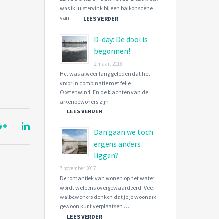
was ik luistervink bij een balkonscène
van …
LEES VERDER
D-day: De dooi is
begonnen!
2 maart 2018
Het was alweer lang geleden dat het
vroor in combinatie met felle
Oostenwind. En de klachten van de
arkenbewoners zijn …
LEES VERDER
Dan gaan we toch
ergens anders
liggen?
7 november 2017
De romantiek van wonen op het water
wordt weleens overgewaardeerd. Veel
walbewoners denken dat je je woonark
gewoon kunt verplaatsen …
LEES VERDER