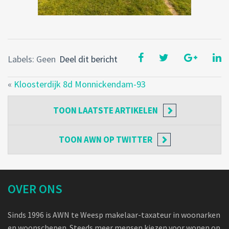
Labels: Geen
Deel dit bericht
«
Kloosterdijk 8d Monnickendam-93
TOON
LAATSTE ARTIKELEN
TOON
AWN OP TWITTER
OVER ONS
Sinds 1996 is AWN te Weesp makelaar-taxateur in woonarken
en woonschepen. Steeds meer mensen kiezen voor wonen op