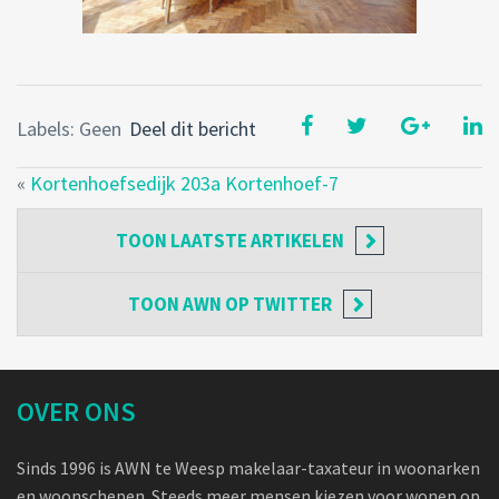
Labels: Geen
Deel dit bericht
«
Kortenhoefsedijk 203a Kortenhoef-7
TOON
LAATSTE ARTIKELEN
TOON
AWN OP TWITTER
OVER ONS
Sinds 1996 is AWN te Weesp makelaar-taxateur in woonarken
en woonschepen. Steeds meer mensen kiezen voor wonen op