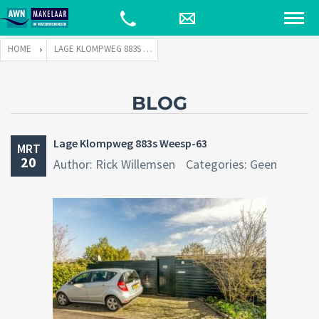
HOME
LAGE KLOMPWEG 883S WEESP-63
BLOG
Lage Klompweg 883s Weesp-63
MRT
20
Author: Rick Willemsen
Categories: Geen