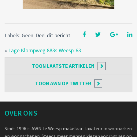
Labels: Geen
Deel dit bericht
«
Lage Klompweg 883s Weesp-63
TOON
LAATSTE ARTIKELEN
TOON
AWN OP TWITTER
OVER ONS
Sinds 1996 is AWN te Weesp makelaar-taxateur in woonarken
en woonschepen. Steeds meer mensen kiezen voor wonen op