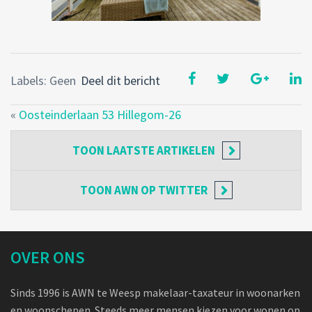
Labels: Geen
Deel dit bericht
«
Oosteinderlaan 53 Hillegom-26
TOON
LAATSTE ARTIKELEN
TOON
AWN OP TWITTER
OVER ONS
Sinds 1996 is AWN te Weesp makelaar-taxateur in woonarken
en woonschepen. Steeds meer mensen kiezen voor wonen op