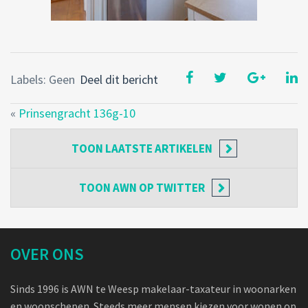
Labels: Geen
Deel dit bericht
«
Prinsengracht 136g-10
TOON
LAATSTE ARTIKELEN
TOON
AWN OP TWITTER
OVER ONS
Sinds 1996 is AWN te Weesp makelaar-taxateur in woonarken
en woonschepen. Steeds meer mensen kiezen voor wonen op