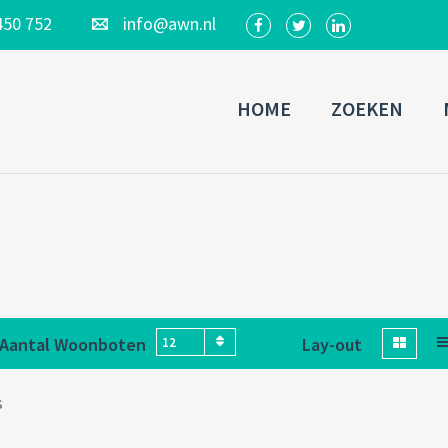
450 752
info@awn.nl
HOME
ZOEKEN
Aantal Woonboten
Lay-out
12
s