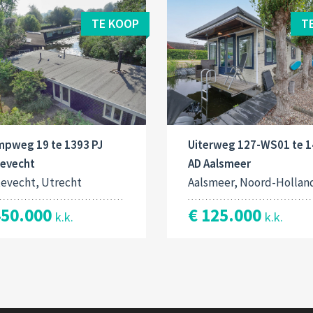
TE KOOP
T
mpweg 19 te 1393 PJ
Uiterweg 127-WS01 te 
tevecht
AD Aalsmeer
tevecht, Utrecht
Aalsmeer, Noord-Hollan
450.000
€ 125.000
k.k.
k.k.