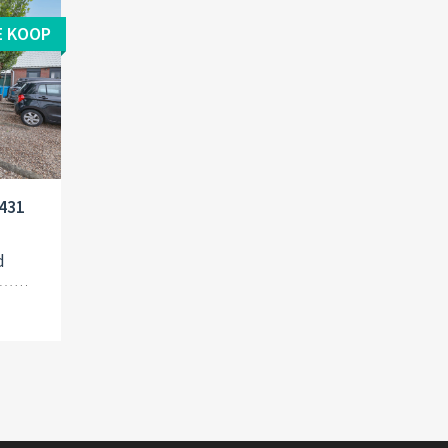
E KOOP
1431
d