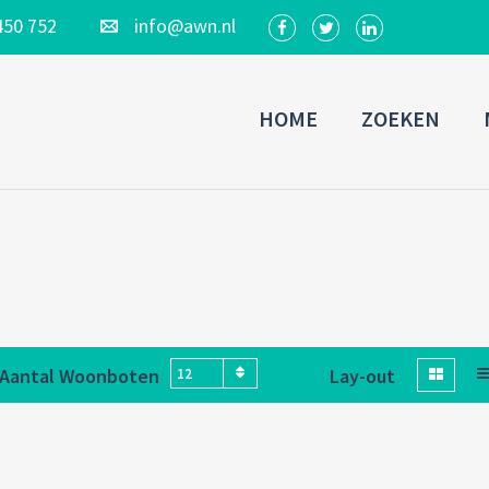
450 752
info@awn.nl
HOME
ZOEKEN
Aantal Woonboten
Lay-out
12