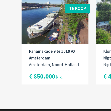
TE KOOP
Panamakade 9 te 1019 AX
Klo
Amsterdam
Nig
Amsterdam, Noord-Holland
Nig
€ 850.000
€ 
k.k.