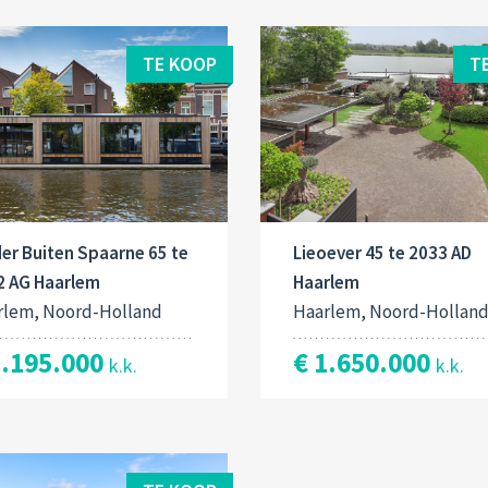
TE KOOP
T
er Buiten Spaarne 65 te
Lieoever 45 te 2033 AD
2 AG Haarlem
Haarlem
rlem, Noord-Holland
Haarlem, Noord-Hollan
1.195.000
€ 1.650.000
k.k.
k.k.