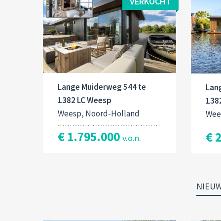
VERKOCHT
Lange Muiderweg 544 te
Lan
1382 LC Weesp
138
Weesp, Noord-Holland
Wee
€ 1.795.000
€ 
v.o.n.
NIEU