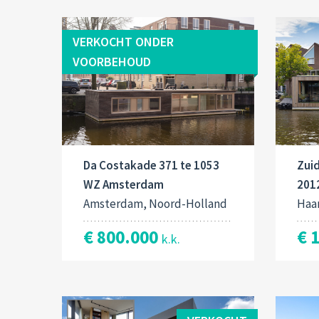
VERKOCHT ONDER
VOORBEHOUD
Da Costakade 371 te 1053
Zuid
WZ Amsterdam
201
Amsterdam, Noord-Holland
Haa
€ 800.000
€ 
k.k.