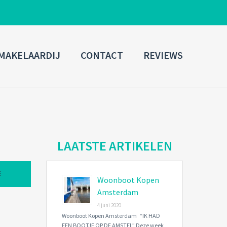
ADMIN LOGIN
MAKELAARDIJ
CONTACT
REVIEWS
Username
Password
Connect with:
LAATSTE ARTIKELEN
Woonboot Kopen
Forgot
SIGN IN
password?
Amsterdam
4 juni 2020
Remember me
Woonboot Kopen Amsterdam “IK HAD
EEN BOOTJE OP DE AMSTEL” Deze week