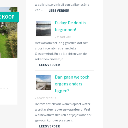
was ik luistervink bij een balkonscène
van …
LEES VERDER
E KOOP
D-day: De dooi is
begonnen!
2 maart 2018
Het was alweer lang geleden dat het
vroor in combinatie met felle
Oostenwind. En de klachten van de
arkenbewoners zijn …
LEES VERDER
Dan gaan we toch
d
ergens anders
liggen?
7 november 2017
De romantiek van wonen op het water
wordt weleens overgewaardeerd. Veel
walbewoners denken dat je je woonark
gewoon kunt verplaatsen …
LEES VERDER