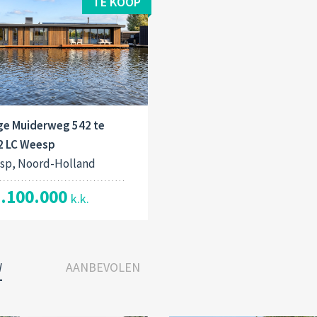
TE KOOP
ge Muiderweg 542 te
2 LC Weesp
sp, Noord-Holland
2.100.000
k.k.
W
AANBEVOLEN