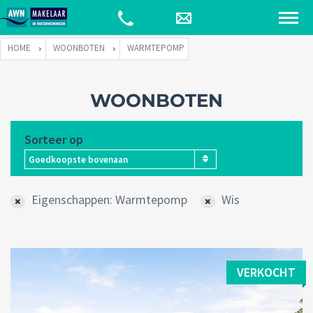
HOME
WOONBOTEN
WARMTEPOMP
WOONBOTEN
Sorteer op
Goedkoopste bovenaan
Eigenschappen: Warmtepomp
Wis
VERKOCHT