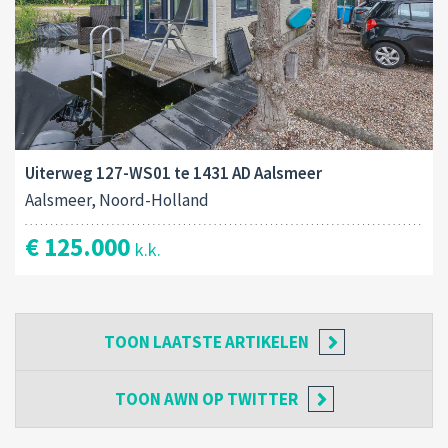
Uiterweg 127-WS01 te 1431 AD Aalsmeer
Aalsmeer, Noord-Holland
€ 125.000
k.k.
TOON
LAATSTE ARTIKELEN
TOON
AWN OP TWITTER