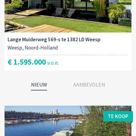
Lange Muiderweg 569-s te 1382 LD Weesp
Weesp, Noord-Holland
€ 1.595.000
v.o.n.
NIEUW
AANBEVOLEN
TE KOOP