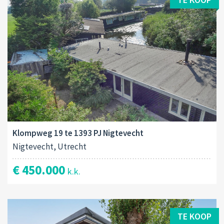
Klompweg 19 te 1393 PJ Nigtevecht
Nigtevecht, Utrecht
€ 450.000
k.k.
TE KOOP