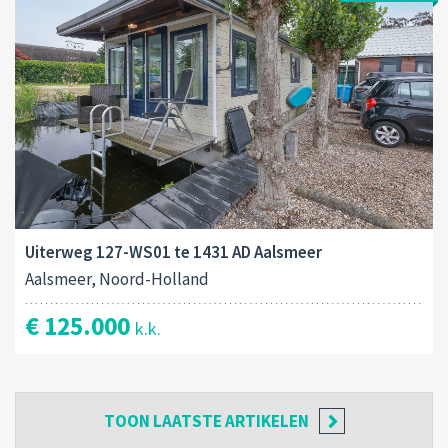
Uiterweg 127-WS01 te 1431 AD Aalsmeer
Aalsmeer, Noord-Holland
€ 125.000
k.k.
TOON
LAATSTE ARTIKELEN