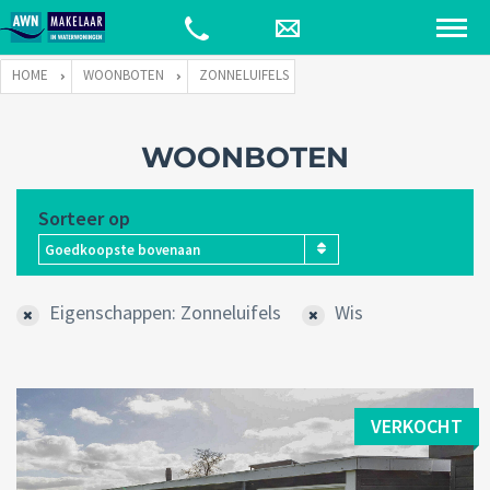
HOME
WOONBOTEN
ZONNELUIFELS
WOONBOTEN
Sorteer op
Goedkoopste bovenaan
Eigenschappen: Zonneluifels
Wis
VERKOCHT