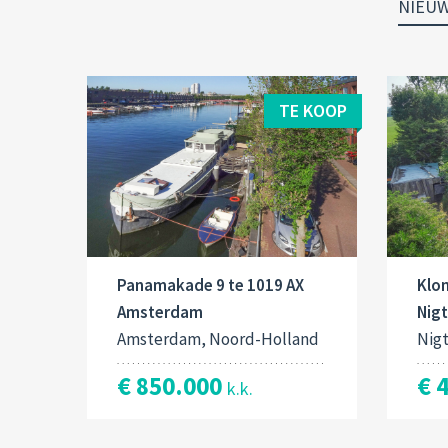
NIEU
TE KOOP
Panamakade 9 te 1019 AX
Klo
Amsterdam
Nig
Amsterdam, Noord-Holland
Nig
€ 850.000
€ 
k.k.