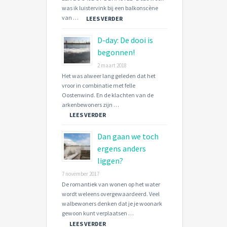
was ik luistervink bij een balkonscène
van …
LEES VERDER
D-day: De dooi is
begonnen!
2 maart 2018
Het was alweer lang geleden dat het
vroor in combinatie met felle
Oostenwind. En de klachten van de
arkenbewoners zijn …
LEES VERDER
Dan gaan we toch
ergens anders
liggen?
7 november 2017
De romantiek van wonen op het water
wordt weleens overgewaardeerd. Veel
walbewoners denken dat je je woonark
gewoon kunt verplaatsen …
LEES VERDER