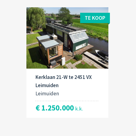
TE KOOP
Kerklaan 21-W te 2451 VX
Leimuiden
Leimuiden
€ 1.250.000
k.k.