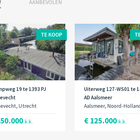
W
AANBEVOLEN
TE KOOP
T
mpweg 19 te 1393 PJ
Uiterweg 127-WS01 te 
tevecht
AD Aalsmeer
tevecht, Utrecht
Aalsmeer, Noord-Hollan
450.000
€ 125.000
k.k.
k.k.