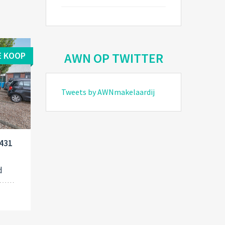
AWN OP TWITTER
E KOOP
Tweets by AWNmakelaardij
1431
d