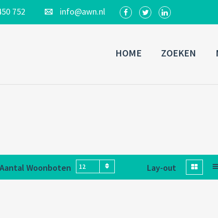
450 752
info@awn.nl
HOME
ZOEKEN
Aantal Woonboten
Lay-out
12