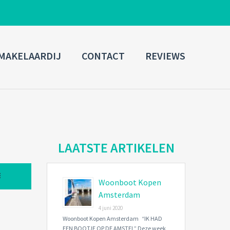
ADMIN LOGIN
MAKELAARDIJ
CONTACT
REVIEWS
Username
Password
Connect with:
LAATSTE ARTIKELEN
Woonboot Kopen
Forgot
SIGN IN
password?
Amsterdam
4 juni 2020
Remember me
Woonboot Kopen Amsterdam “IK HAD
EEN BOOTJE OP DE AMSTEL” Deze week