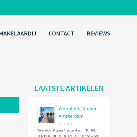
ADMIN LOGIN
MAKELAARDIJ
CONTACT
REVIEWS
Username
Password
Connect with:
LAATSTE ARTIKELEN
Woonboot Kopen
Forgot
SIGN IN
password?
Amsterdam
4 juni 2020
Remember me
Woonboot Kopen Amsterdam “IK HAD
EEN BOOTJE OP DE AMSTEL” Deze week