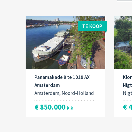
TE KOOP
Panamakade 9 te 1019 AX
Klo
Amsterdam
Nig
Amsterdam, Noord-Holland
Nig
€ 850.000
€ 
k.k.