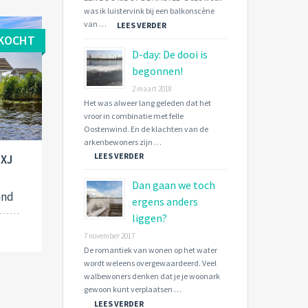
was ik luistervink bij een balkonscène
van …
LEES VERDER
KOCHT
D-day: De dooi is
begonnen!
2 maart 2018
Het was alweer lang geleden dat het
vroor in combinatie met felle
Oostenwind. En de klachten van de
arkenbewoners zijn …
LEES VERDER
 XJ
Dan gaan we toch
and
ergens anders
liggen?
7 november 2017
De romantiek van wonen op het water
wordt weleens overgewaardeerd. Veel
walbewoners denken dat je je woonark
gewoon kunt verplaatsen …
LEES VERDER