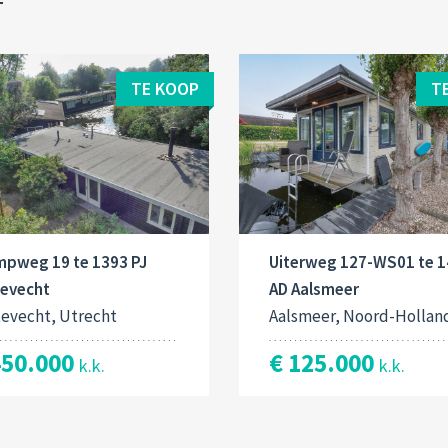
TE KOOP
T
mpweg 19 te 1393 PJ
Uiterweg 127-WS01 te 
tevecht
AD Aalsmeer
tevecht, Utrecht
Aalsmeer, Noord-Hollan
450.000
€ 125.000
k.k.
k.k.