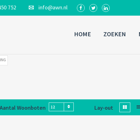
450 752
info@awn.nl
HOME
ZOEKEN
ING
Aantal Woonboten
Lay-out
12