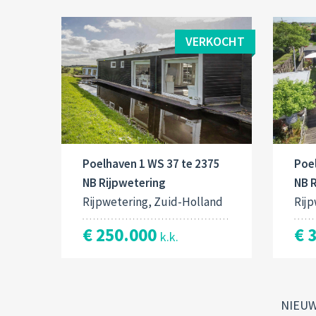
VERKOCHT
Poelhaven 1 WS 37 te 2375
Poe
NB Rijpwetering
NB 
Rijpwetering, Zuid-Holland
Rijp
€ 250.000
€ 
k.k.
NIEU