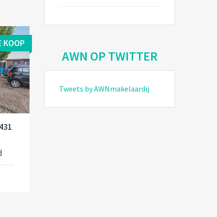
E KOOP
AWN OP TWITTER
Tweets by AWNmakelaardij
1431
d