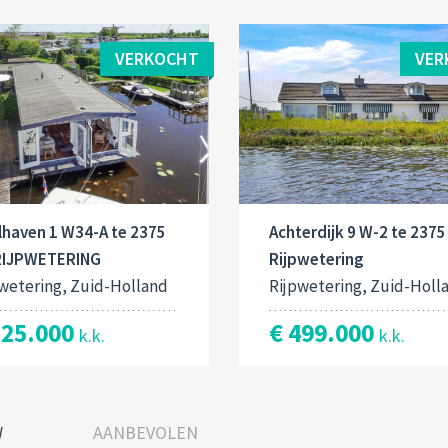
VERKOCHT
VER
lhaven 1 W34-A te 2375
Achterdijk 9 W-2 te 2375
RIJPWETERING
Rijpwetering
wetering, Zuid-Holland
Rijpwetering, Zuid-Holl
325.000
€ 499.000
k.k.
k.k.
W
AANBEVOLEN