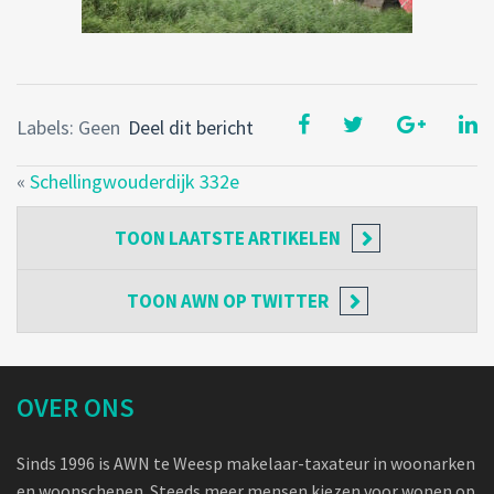
Labels: Geen
Deel dit bericht
«
Schellingwouderdijk 332e
TOON
LAATSTE ARTIKELEN
TOON
AWN OP TWITTER
OVER ONS
Sinds 1996 is AWN te Weesp makelaar-taxateur in woonarken
en woonschepen. Steeds meer mensen kiezen voor wonen op