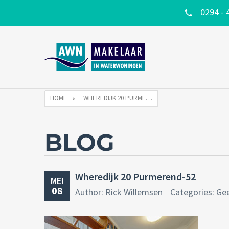
0294 - 
HOME
WHEREDIJK 20 PURMEREND-52
BLOG
Wheredijk 20 Purmerend-52
MEI
08
Author: Rick Willemsen
Categories: Ge