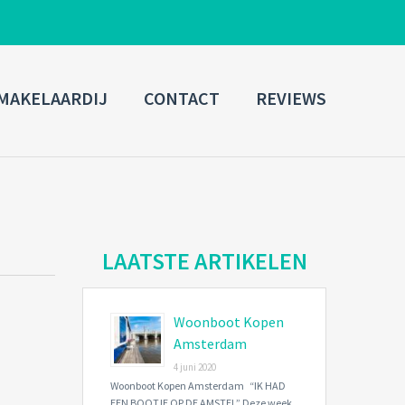
ADMIN LOGIN
MAKELAARDIJ
CONTACT
REVIEWS
Username
Password
Connect with:
LAATSTE ARTIKELEN
Woonboot Kopen
Forgot
SIGN IN
password?
Amsterdam
4 juni 2020
Remember me
Woonboot Kopen Amsterdam “IK HAD
EEN BOOTJE OP DE AMSTEL” Deze week