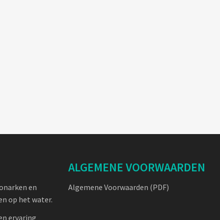
ALGEMENE VOORWAARDEN
oonarken en
Algemene Voorwaarden (PDF)
n op het water.
en ervaring