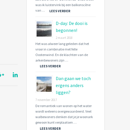
was ik luistervink bij een balkonscène
van …
LEES VERDER
D-day: De dooi is
begonnen!
2 maart 2018
Het was alweer lang geleden dat het
vroor in combinatie met felle
Oostenwind. En de klachten van de
arkenbewoners zijn …
LEES VERDER
Dan gaan we toch
ergens anders
liggen?
7 november 2017
De romantiek van wonen op het water
wordt weleens overgewaardeerd. Veel
walbewoners denken dat je je woonark
gewoon kunt verplaatsen …
LEES VERDER