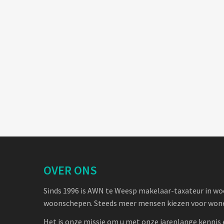
OVER ONS
Sinds 1996 is AWN te Weesp makelaar-taxateur in w
woonschepen. Steeds meer mensen kiezen voor wone
Het is onze missie om u met onze jarenlange kennis 