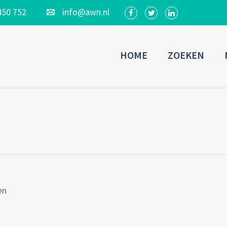
450 752
info@awn.nl
HOME
ZOEKEN
en