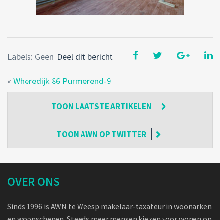
Labels: Geen
Deel dit bericht
«
Wheredijk 86 Purmerend-9
TOON
LAATSTE ARTIKELEN
TOON
AWN OP TWITTER
OVER ONS
Sinds 1996 is AWN te Weesp makelaar-taxateur in woonarken
en woonschepen. Steeds meer mensen kiezen voor wonen op