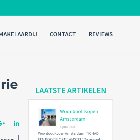
ADMIN LOGIN
MAKELAARDIJ
CONTACT
REVIEWS
Username
Password
rie
Connect with:
LAATSTE ARTIKELEN
Woonboot Kopen
Forgot
SIGN IN
password?
Amsterdam
4 juni 2020
Remember me
Woonboot Kopen Amsterdam “IK HAD
EEN BOOTJE OP DE AMSTEL” Deze week