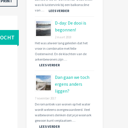
PRINT
was ik luistervink bij een balkonscène
van …
LEES VERDER
D-day: De dooi is
begonnen!
KOCHT
2 maart 2018
Het was alweer lang geleden dat het
vroor in combinatie met felle
Oostenwind. En de klachten van de
arkenbewoners zijn …
LEES VERDER
Dan gaan we toch
ergens anders
liggen?
7 november 2017
De romantiek van wonen op het water
wordt weleens overgewaardeerd. Veel
walbewoners denken dat je je woonark
gewoon kunt verplaatsen …
LEES VERDER