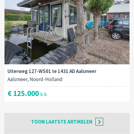
Uiterweg 127-WS01 te 1431 AD Aalsmeer
Aalsmeer, Noord-Holland
€ 125.000
k.k.
TOON
LAATSTE ARTIKELEN