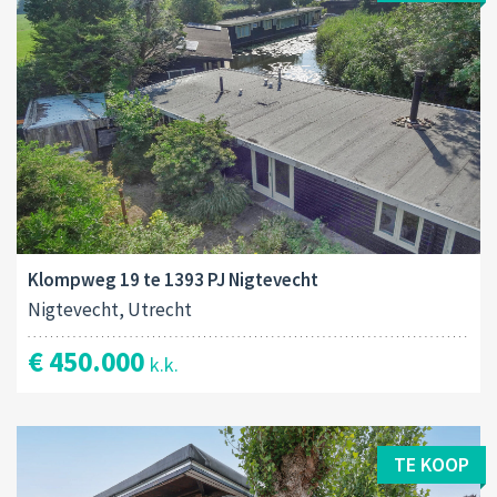
Klompweg 19 te 1393 PJ Nigtevecht
Nigtevecht, Utrecht
€ 450.000
k.k.
TE KOOP