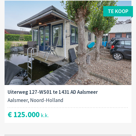
TE KOOP
Uiterweg 127-WS01 te 1431 AD Aalsmeer
Aalsmeer, Noord-Holland
€ 125.000
k.k.