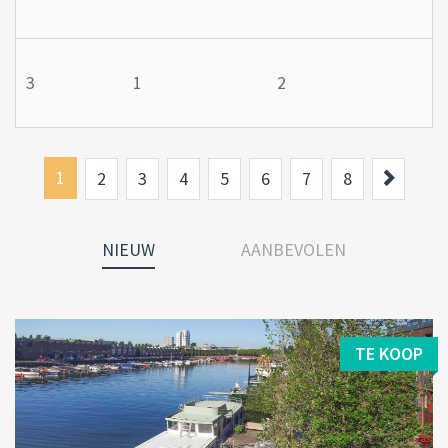
3
1
2
1
Next
2
3
4
5
6
7
8
NIEUW
AANBEVOLEN
TE KOOP