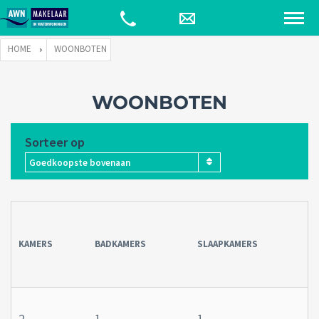
HOME
WOONBOTEN
WOONBOTEN
Sorteer op
Goedkoopste bovenaan
KAMERS
BADKAMERS
SLAAPKAMERS
2
1
1