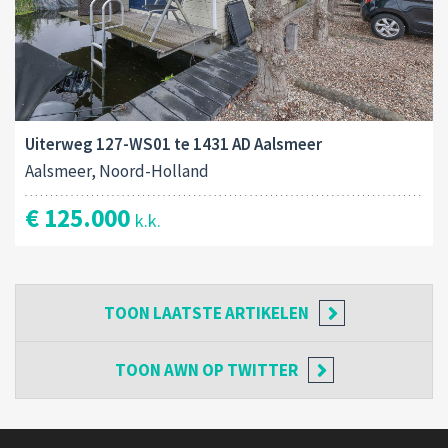
Uiterweg 127-WS01 te 1431 AD Aalsmeer
Aalsmeer, Noord-Holland
€ 125.000
k.k.
TOON
LAATSTE ARTIKELEN
TOON
AWN OP TWITTER