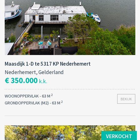
Maasdijk 1-D te 5317 KP Nederhemert
Nederhemert, Gelderland
€ 350.000
k.k.
2
WOONOPPERVLAK - 63 M
BEKIJK
2
GRONDOPPERVLAK (M2) - 63 M
VERKOCHT