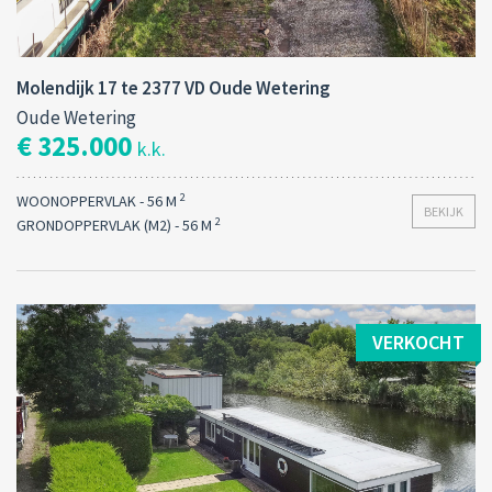
Molendijk 17 te 2377 VD Oude Wetering
Oude Wetering
€ 325.000
k.k.
2
WOONOPPERVLAK - 56 M
BEKIJK
2
GRONDOPPERVLAK (M2) - 56 M
VERKOCHT