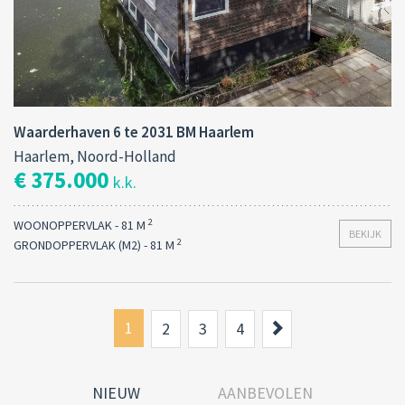
Waarderhaven 6 te 2031 BM Haarlem
Haarlem, Noord-Holland
€ 375.000
k.k.
2
WOONOPPERVLAK - 81 M
BEKIJK
2
GRONDOPPERVLAK (M2) - 81 M
1
Next
2
3
4
NIEUW
AANBEVOLEN