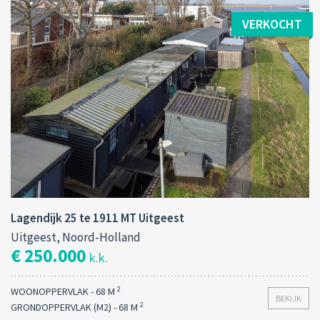
VERKOCHT
Lagendijk 25 te 1911 MT Uitgeest
Uitgeest, Noord-Holland
€ 250.000
k.k.
2
WOONOPPERVLAK - 68 M
BEKIJK
2
GRONDOPPERVLAK (M2) - 68 M