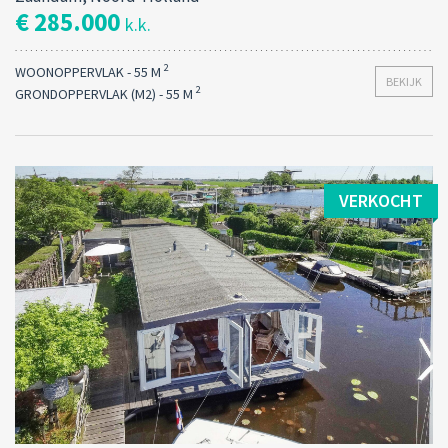
€ 285.000
k.k.
2
WOONOPPERVLAK - 55 M
BEKIJK
2
GRONDOPPERVLAK (M2) - 55 M
VERKOCHT