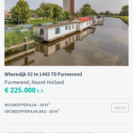
Wheredijk 92 te 1443 TD Purmerend
Purmerend, Noord-Holland
€ 225.000
k.k.
2
WOONOPPERVLAK - 58 M
BEKIJK
2
GRONDOPPERVLAK (M2) - 58 M