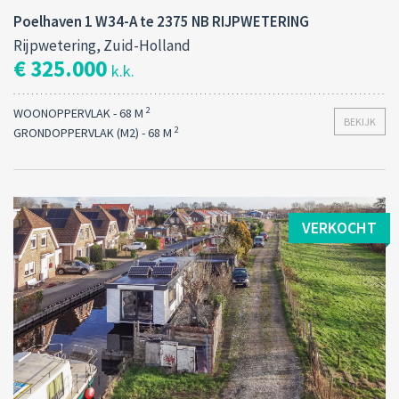
Poelhaven 1 W34-A te 2375 NB RIJPWETERING
Rijpwetering, Zuid-Holland
€ 325.000
k.k.
2
WOONOPPERVLAK - 68 M
BEKIJK
2
GRONDOPPERVLAK (M2) - 68 M
VERKOCHT