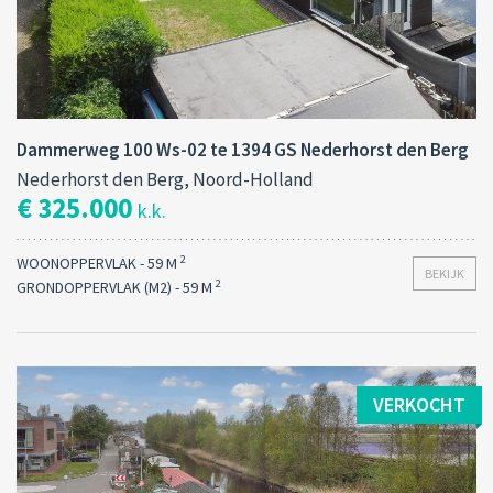
Dammerweg 100 Ws-02 te 1394 GS Nederhorst den Berg
Nederhorst den Berg, Noord-Holland
€ 325.000
k.k.
2
WOONOPPERVLAK - 59 M
BEKIJK
2
GRONDOPPERVLAK (M2) - 59 M
VERKOCHT