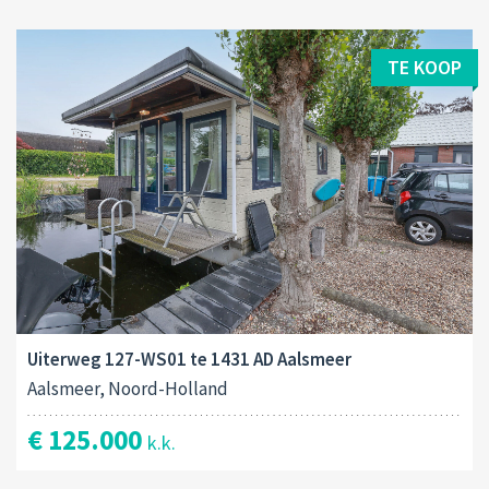
TE KOOP
Uiterweg 127-WS01 te 1431 AD Aalsmeer
Aalsmeer, Noord-Holland
€ 125.000
k.k.