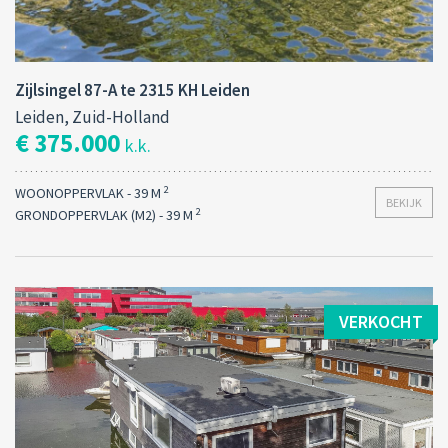
Zijlsingel 87-A te 2315 KH Leiden
Leiden, Zuid-Holland
€ 375.000
k.k.
2
WOONOPPERVLAK - 39 M
BEKIJK
2
GRONDOPPERVLAK (M2) - 39 M
VERKOCHT