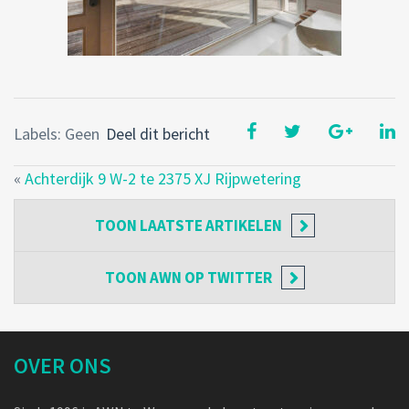
Labels: Geen
Deel dit bericht
«
Achterdijk 9 W-2 te 2375 XJ Rijpwetering
TOON
LAATSTE ARTIKELEN
TOON
AWN OP TWITTER
OVER ONS