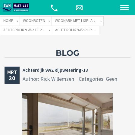
HOME
WOONBOTEN
WOONARK MET LIGPLAATS
ACHTERDIJK 9 W-2 TE 2375 XJ RIJPWETERING
ACHTERDIJK 9W2 RIJPWETERING-13
BLOG
Achterdijk 9w2 Rijpwetering-13
MRT
20
Author: Rick Willemsen
Categories: Geen