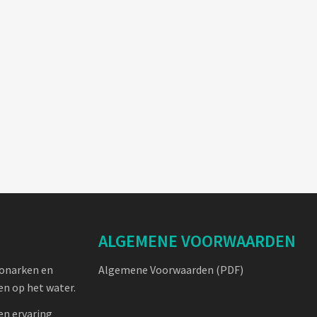
ALGEMENE VOORWAARDEN
oonarken en
Algemene Voorwaarden (PDF)
n op het water.
en ervaring