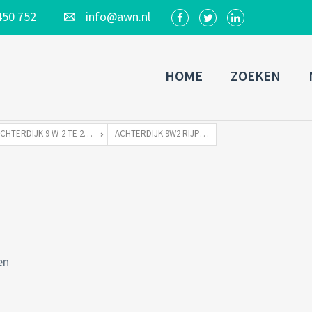
450 752
info@awn.nl
HOME
ZOEKEN
ACHTERDIJK 9 W-2 TE 2375 XJ RIJPWETERING
ACHTERDIJK 9W2 RIJPWETERING-16
en