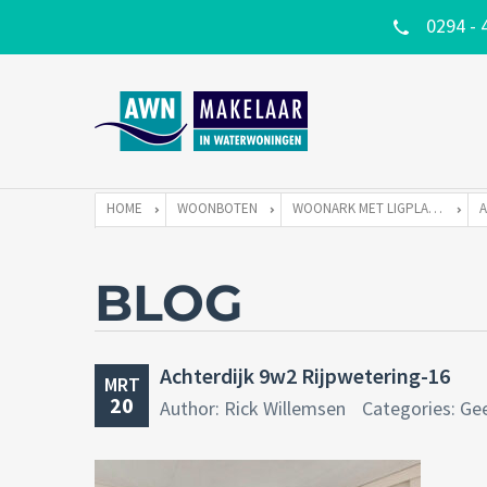
0294 - 
HOME
WOONBOTEN
WOONARK MET LIGPLAATS
BLOG
Achterdijk 9w2 Rijpwetering-16
MRT
20
Author: Rick Willemsen
Categories: Ge