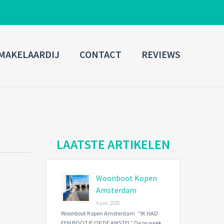
ADMIN LOGIN
MAKELAARDIJ
CONTACT
REVIEWS
Username
Password
Connect with:
LAATSTE ARTIKELEN
Woonboot Kopen
Forgot
SIGN IN
password?
Amsterdam
4 juni 2020
Remember me
Woonboot Kopen Amsterdam “IK HAD
EEN BOOTJE OP DE AMSTEL” Deze week