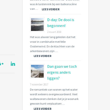
was ik luistervink bij een balkonscène
van …
LEES VERDER
D-day: De dooi is
begonnen!
2 maart 2018
Het was alweer lang geleden dat het
vroor in combinatie met felle
Oostenwind. En de klachten van de
arkenbewoners zijn …
LEES VERDER
Dan gaan we toch
ergens anders
liggen?
7 november 2017
De romantiek van wonen op het water
wordt weleens overgewaardeerd. Veel
walbewoners denken dat je je woonark
gewoon kunt verplaatsen …
LEES VERDER