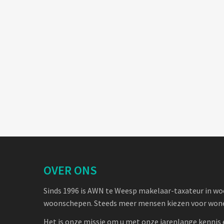
OVER ONS
Sinds 1996 is AWN te Weesp makelaar-taxateur in w
woonschepen. Steeds meer mensen kiezen voor wone
Het is onze missie om u met onze jarenlange kennis 