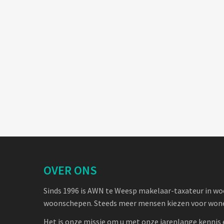
OVER ONS
Sinds 1996 is AWN te Weesp makelaar-taxateur in w
woonschepen. Steeds meer mensen kiezen voor wone
Het is onze missie om u met onze jarenlange kennis 