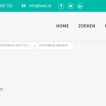
450 752
info@awn.nl
HOME
ZOEKEN
ACHTERDIJK 9 W-2 TE 2375 XJ RIJPWETERING
ACHTERDIJK 9W2 RIJPWETERING-20
en