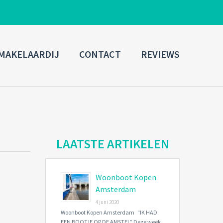
ADMIN LOGIN
MAKELAARDIJ
CONTACT
REVIEWS
Username
Password
Connect with:
LAATSTE ARTIKELEN
Woonboot Kopen
Forgot
SIGN IN
password?
Amsterdam
4 juni 2020
Remember me
Woonboot Kopen Amsterdam “IK HAD
EEN BOOTJE OP DE AMSTEL” Deze week