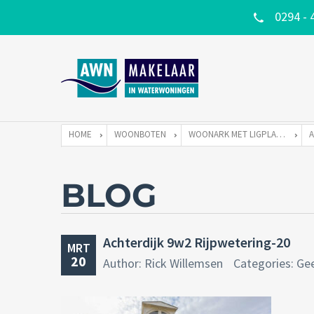
0294 - 
HOME
WOONBOTEN
WOONARK MET LIGPLAATS
BLOG
Achterdijk 9w2 Rijpwetering-20
MRT
20
Author: Rick Willemsen
Categories: Ge