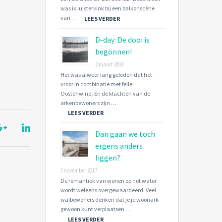
was ik luistervink bij een balkonscène
van …
LEES VERDER
D-day: De dooi is
begonnen!
2 maart 2018
Het was alweer lang geleden dat het
vroor in combinatie met felle
Oostenwind. En de klachten van de
arkenbewoners zijn …
LEES VERDER
Dan gaan we toch
ergens anders
liggen?
7 november 2017
De romantiek van wonen op het water
wordt weleens overgewaardeerd. Veel
walbewoners denken dat je je woonark
gewoon kunt verplaatsen …
LEES VERDER