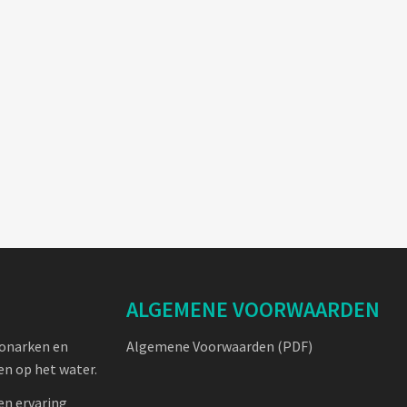
ALGEMENE VOORWAARDEN
oonarken en
Algemene Voorwaarden (PDF)
n op het water.
en ervaring