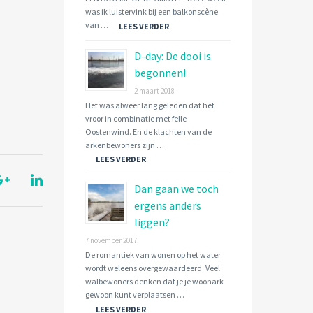
was ik luistervink bij een balkonscène
van …
LEES VERDER
D-day: De dooi is
begonnen!
2 maart 2018
Het was alweer lang geleden dat het
vroor in combinatie met felle
Oostenwind. En de klachten van de
arkenbewoners zijn …
LEES VERDER
Dan gaan we toch
ergens anders
liggen?
7 november 2017
De romantiek van wonen op het water
wordt weleens overgewaardeerd. Veel
walbewoners denken dat je je woonark
gewoon kunt verplaatsen …
LEES VERDER