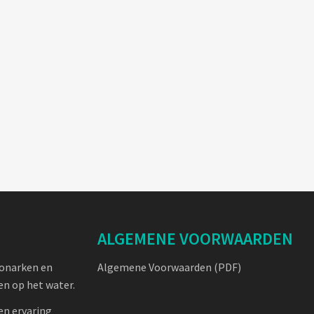
ALGEMENE VOORWAARDEN
oonarken en
Algemene Voorwaarden (PDF)
n op het water.
en ervaring