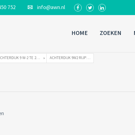
450 752
info@awn.nl
HOME
ZOEKEN
ACHTERDIJK 9 W-2 TE 2375 XJ RIJPWETERING
ACHTERDIJK 9W2 RIJPWETERING-45A
en