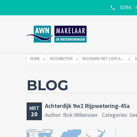
0294 - 
HOME
WOONBOTEN
WOONARK MET LIGPLAATS
BLOG
Achterdijk 9w2 Rijpwetering-45a
MRT
20
Author: Rick Willemsen
Categories: Ge