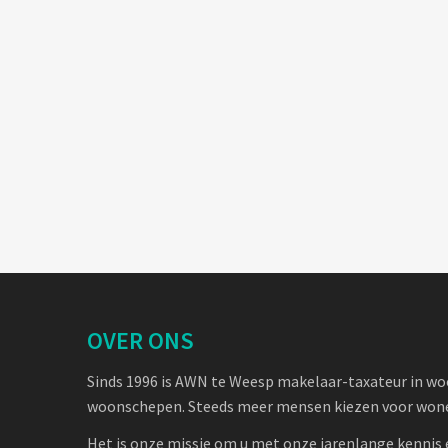
OVER ONS
Sinds 1996 is AWN te Weesp makelaar-taxateur in w
woonschepen. Steeds meer mensen kiezen voor wone
Het is onze missie om u met onze jarenlange kennis 