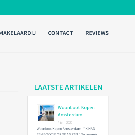
ADMIN LOGIN
MAKELAARDIJ
CONTACT
REVIEWS
Username
Password
Connect with:
LAATSTE ARTIKELEN
Woonboot Kopen
Forgot
SIGN IN
password?
Amsterdam
4 juni 2020
Remember me
Woonboot Kopen Amsterdam “IK HAD
EEN BOOTJE OP DE AMSTEL” Deze week