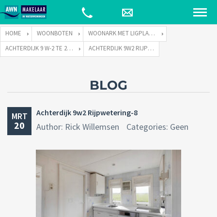
HOME
WOONBOTEN
WOONARK MET LIGPLAATS
ACHTERDIJK 9 W-2 TE 2375 XJ RIJPWETERING
ACHTERDIJK 9W2 RIJPWETERING-8
BLOG
Achterdijk 9w2 Rijpwetering-8
MRT
20
Author: Rick Willemsen
Categories: Geen