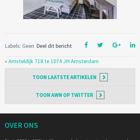
Labels: Geen
Deel dit bericht
«
Amsteldijk 718 te 1074 JH Amsterdam
TOON
LAATSTE ARTIKELEN
TOON
AWN OP TWITTER
OVER ONS