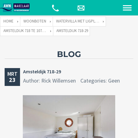
HOME
WOONBOTEN
WATERVILLA MET LIGPLAATS
AMSTELDIJK 718 TE 1074 JH AMSTERDAM
AMSTELDIJK 718-29
BLOG
Amsteldijk 718-29
MRT
23
Author: Rick Willemsen
Categories: Geen