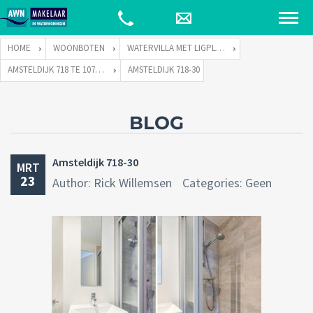
HOME
WOONBOTEN
WATERVILLA MET LIGPLAATS
AMSTELDIJK 718 TE 1074 JH AMSTERDAM
AMSTELDIJK 718-30
BLOG
Amsteldijk 718-30
MRT
23
Author: Rick Willemsen
Categories: Geen