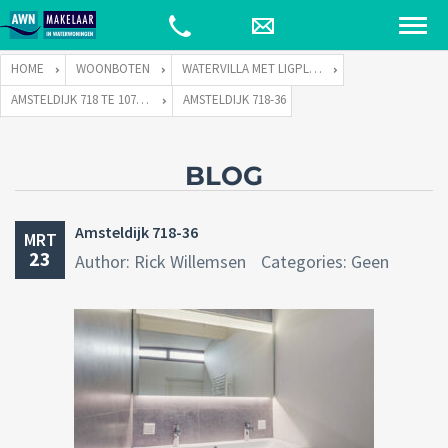
HOME
WOONBOTEN
WATERVILLA MET LIGPLAATS
AMSTELDIJK 718 TE 1074 JH AMSTERDAM
AMSTELDIJK 718-36
BLOG
Amsteldijk 718-36
MRT
23
Author: Rick Willemsen
Categories: Geen