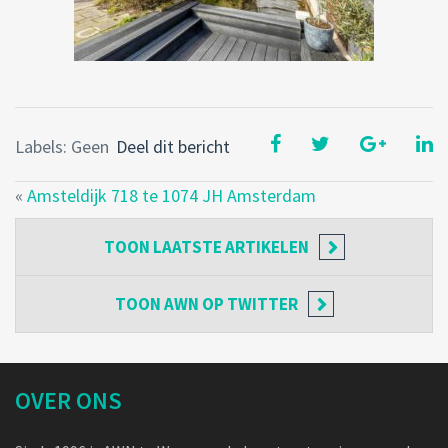
Labels: Geen
Deel dit bericht
«
Amsteldijk 718 te 1074 JH Amsterdam
TOON
LAATSTE ARTIKELEN
TOON
AWN OP TWITTER
OVER ONS